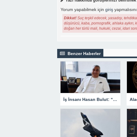
Yazı hakkında görüşlerinizi belirtmek
Yorum yapabilmek için
giriş
yapmalısını
Dikkat!
Suç teşkil edecek, yasadışı, tehditkar
düşürücü, kaba, pornografik, ahlaka aykırı, ki
doğan her türlü mali, hukuki, cezai, idari so
Benzer Haberler
İş İnsanı Hasan Bulut: “Türkiye Savunma Sanayiinde Tarihi Bir Atılım Gerçekleştirdi”