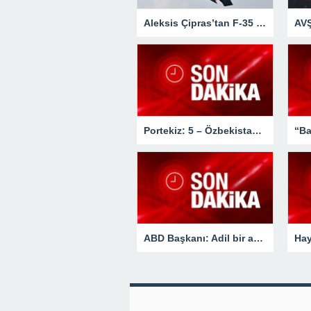
Aleksis Çipras’tan F-35 değerlendirmesi.
Portekiz: 5 – Özbekistan: 0 | MAÇ SONUCU !
ABD Başkanı: Adil bir anlaşma yapmaya çalışıyoruz!