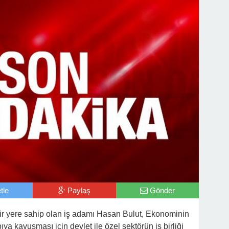
tle
Paylaş
Gönder
bir yere sahip olan iş adamı Hasan Bulut, Ekonominin
ıya kavuşması için devlet ile özel sektörün iş birliği