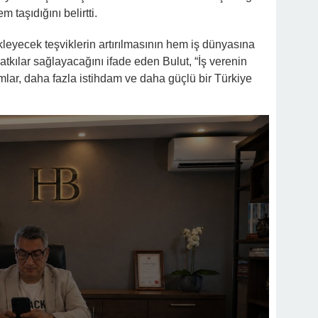
 taşıdığını belirtti.
ekleyecek teşviklerin artırılmasının hem iş dünyasına
kılar sağlayacağını ifade eden Bulut, “İş verenin
mlar, daha fazla istihdam ve daha güçlü bir Türkiye