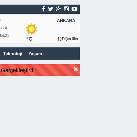
ANKARA
P
3.74
64.21
°C
Diğer İller
Teknoloji
Yaşam
Gerçekleştirdi”