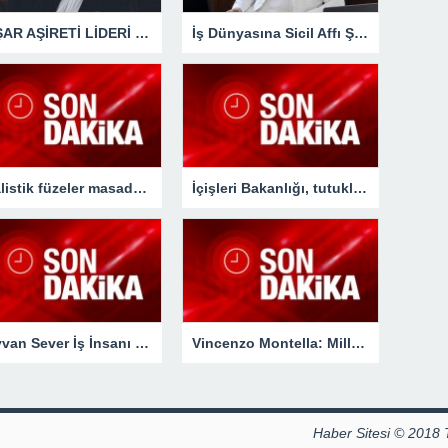
AVŞAR AŞİRETİ LİDERİ İSMAİL AVŞAR’DAN GÜNDEME DAİR AÇIKLAMA!
İş Dünyasına Sicil Affı Şart! İş İnsanı Hasan Bulut’tan Önemli Çağrı.
“Balistik füzeler masada hiç olmadı”
İçişleri Bakanlığı, tutuklanan iki belediye başkanı için karar aldı !
Hayvan Sever İş İnsanı Metin Aydın’dan Örnek Davranış !
Vincenzo Montella: Milletimizin bizlerden beklentileri vardı!
Haber Sitesi © 2018 