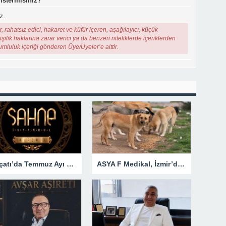
 istermisiniz?
z.
, rahatsız edici, hakaret ve küfür içeren, aşağılayıcı, küçük
şilik haklarına zarar verici ya da benzeri niteliklerde içeriklerden
rumluluk içeriği gönderen Üye/Üyeler’e aittir.
Alaçatı’da Temmuz Ayı Müzik Şöleni Başlıyor! Yıldız İsimler SAHNEDE !
ASYA F Medikal, İzmir’de Hayvan Refahı İçin Sahadaki Yerini Aldı.