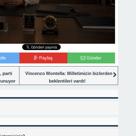
tle
Paylaş
Gönder
 parti
Vincenzo Montella: Milletimizin bizlerden
lunuyor
beklentileri vardı!