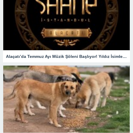
Alaçatı’da Temmuz Ayı Müzik Şöleni Başlıyor! Yıldız İsimler SAHNEDE !