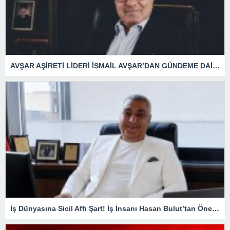
AVŞAR AŞİRETİ LİDERİ İSMAİL AVŞAR’DAN GÜNDEME DAİR AÇIKLAMA!
İş Dünyasına Sicil Affı Şart! İş İnsanı Hasan Bulut’tan Önemli Çağrı.