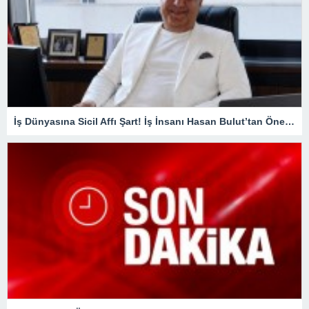
İş Dünyasına Sicil Affı Şart! İş İnsanı Hasan Bulut’tan Önemli Çağrı.