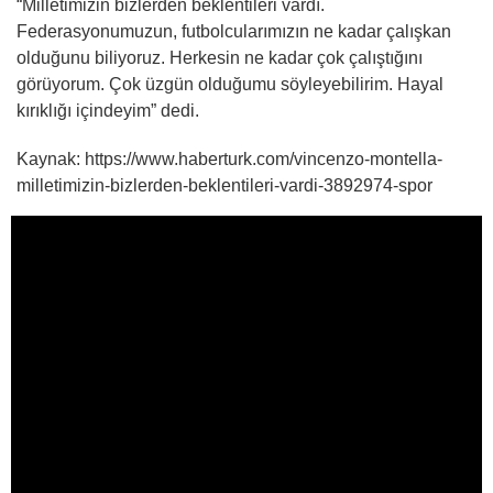
“Milletimizin bizlerden beklentileri vardı.
Federasyonumuzun, futbolcularımızın ne kadar çalışkan
olduğunu biliyoruz. Herkesin ne kadar çok çalıştığını
görüyorum. Çok üzgün olduğumu söyleyebilirim. Hayal
kırıklığı içindeyim” dedi.
Kaynak: https://www.haberturk.com/vincenzo-montella-
milletimizin-bizlerden-beklentileri-vardi-3892974-spor