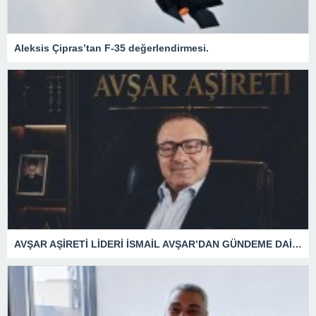
Aleksis Çipras’tan F-35 değerlendirmesi.
AVŞAR AŞİRETİ LİDERİ İSMAİL AVŞAR’DAN GÜNDEME DAİR AÇIKLAMA!