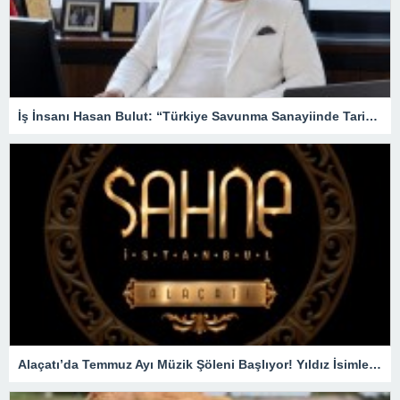
İş İnsanı Hasan Bulut: “Türkiye Savunma Sanayiinde Tarihi Bir Atılım Gerçekleştirdi”
Alaçatı’da Temmuz Ayı Müzik Şöleni Başlıyor! Yıldız İsimler SAHNEDE !