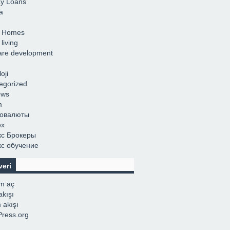
y Loans
ka
r Homes
living
are development
oji
egorized
ows
m
товалюты
ех
с Брокеры
с обучение
veri
m aç
akışı
 akışı
ress.org