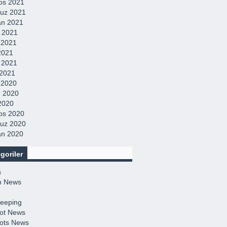
os 2021
uz 2021
an 2021
 2021
 2021
2021
 2021
2021
k 2020
 2020
 2020
os 2020
uz 2020
an 2020
goriler
ş
in News
eeping
ot News
ots News