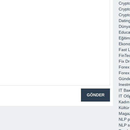
Crypt
Crypt
Crypt
Datin
Düny
Educa
Eğitim
Ekon
Fast 
FinTe
Fix Dr
Forex
Forex
Günd
Inest
IT Вак
IT Об
Kadın
Kültür
Magaz
NLP p
NLP s