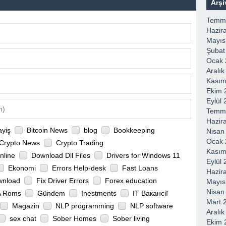
Mümkün”
açıklamalarda b
Arşi
Temm
Hazir
Mayıs
Şubat
Ocak 
Aralı
Kasım
Ekim 
Eylül
Temm
Hazir
ayiş
Bitcoin News
blog
Bookkeeping
Nisan
Ocak 
Crypto News
Crypto Trading
Kasım
nline
Download Dll Files
Drivers for Windows 11
Eylül
Ekonomi
Errors Help-desk
Fast Loans
Hazir
wnload
Fix Driver Errors
Forex education
Mayıs
Nisan
 Roms
Gündem
Inestments
IT Вакансії
Mart 
Magazin
NLP programming
NLP software
Aralı
sex chat
Sober Homes
Sober living
Ekim 