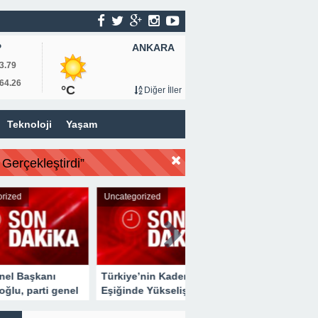
ANKARA
P
3.79
64.26
°C
Diğer İller
Teknoloji
Yaşam
Gerçekleştirdi”
Uncategorized
Uncategorized
anı
Türkiye’nin Kader
İş İnsanı Hasan Bulut:
ti genel
Eşiğinde Yükselişi
“Türkiye Savunma
Stratejik Deniz Güvenliği
Sanayiinde Tarihi Bir