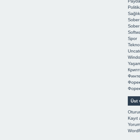
Payda
Politi
Sağlık
Sobe
Sober 
Softw
Spor
Teknol
Uncat
Wind
Yaşa
Крип
Финт
Форек
Форек
Üst 
Oturu
Kayıt 
Yorum
WordP