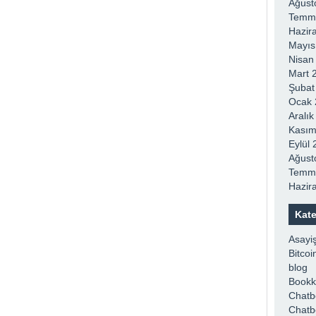
Ağust
Temm
Hazir
Mayıs
Nisan
Mart 
Şubat
Ocak 
Aralı
Kasım
Eylül
Ağust
Temm
Hazir
Kate
Asayi
Bitco
blog
Bookk
Chatb
Chatb