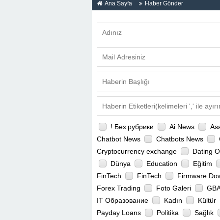
Ana Sayfa
Haber Gönder
! Без рубрики
Ai News
As
Chatbot News
Chatbots News
Cryptocurrency exchange
Dating O
Dünya
Education
Eğitim
FinTech
FinTech
Firmware Do
Forex Trading
Foto Galeri
GBA
IT Образование
Kadın
Kültür
Payday Loans
Politika
Sağlık