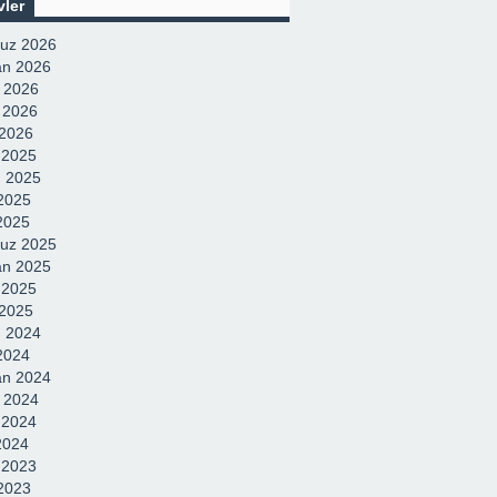
ulunuyor
Uzmanı Şahin Avşar’dan
Atılım Gerçekleştirdi”
vler
Dikkat Çekici
uz 2026
Değerlendirme !
an 2026
 2026
 2026
2026
k 2025
 2025
2025
 2025
uz 2025
an 2025
 2025
2025
 2024
 2024
an 2024
 2024
 2024
2024
k 2023
2023