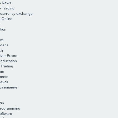
o News
o Trading
ocurrency exchange
g Online
a
tion
omi
Loans
ch
iver Errors
 education
 Trading
em
ments
ансії
разование
in
rogramming
oftware