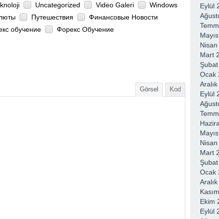
knoloji
Uncategorized
Video Galeri
Windows
Eylül
Ağust
люты
Путешествия
Финансовые Новости
Temm
екс обучение
Форекс Обучение
Mayıs
Nisan
Mart 
Şubat
Ocak 
Aralı
Görsel
Kod
Eylül
Ağust
Temm
Hazir
Mayıs
Nisan
Mart 
Şubat
Ocak 
Aralı
Kasım
Ekim 
Eylül