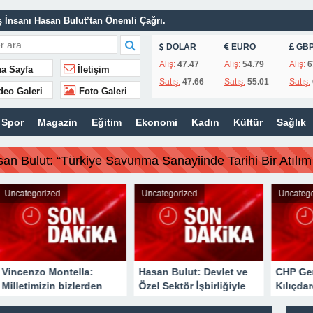
 İş İnsanı Hasan Bulut’tan Önemli Çağrı.
| MAÇ SONUCU !
DOLAR
EURO
GB
 olmadı”
Alış:
47.47
Alış:
54.79
Alış:
6
a Sayfa
İletişim
Satış:
47.66
Satış:
55.01
Satış:
iki belediye başkanı için karar aldı !
deo Galeri
Foto Galeri
a yapmaya çalışıyoruz!
Spor
Magazin
Eğitim
Ekonomi
Kadın
Kültür
Sağlık
ye Savunma Sanayiinde Tarihi Bir Atılım Gerçekleştirdi”
san Bulut: “Türkiye Savunma Sanayiinde Tarihi Bir Atılım 
rized
Uncategorized
Uncategorized
o Montella:
Hasan Bulut: Devlet ve
CHP Genel Başk
izin bizlerden
Özel Sektör İşbirliğiyle
Kılıçdaroğlu, par
eri vardı!
Daha Güçlü Bir Türkiye
merkezinde