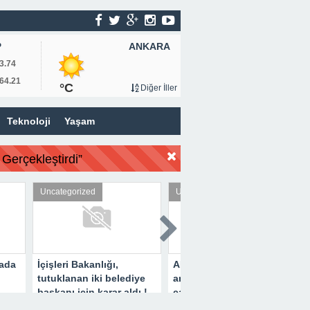
ANKARA
P
3.74
64.21
°C
Diğer İller
Teknoloji
Yaşam
Gerçekleştirdi”
ized
Uncategorized
Uncategorized
akanlığı,
ABD Başkanı: Adil bir
Hayvan Sever İş İ
n iki belediye
anlaşma yapmaya
Metin Aydın’dan 
in karar aldı !
çalışıyoruz!
Davranış !