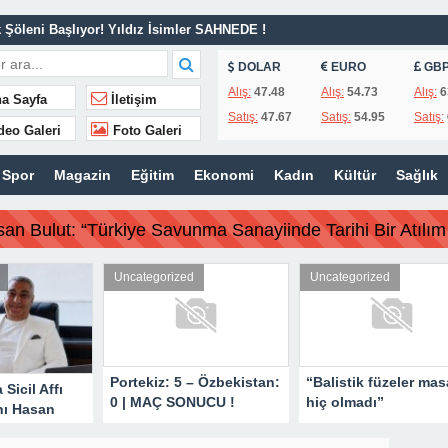
Şöleni Başlıyor! Yıldız İsimler SAHNEDE !
van Refahı İçin Sahadaki Yerini Aldı.
DOLAR
EURO
GB
lendirmesi.
Alış:
47.48
Alış:
54.73
Alış:
6
a Sayfa
İletişim
Satış:
47.67
Satış:
54.95
Satış:
MAİL AVŞAR’DAN GÜNDEME DAİR AÇIKLAMA!
deo Galeri
Foto Galeri
 İş İnsanı Hasan Bulut’tan Önemli Çağrı.
Spor
Magazin
Eğitim
Ekonomi
Kadın
Kültür
Sağlık
| MAÇ SONUCU !
 olmadı”
san Bulut: “Türkiye Savunma Sanayiinde Tarihi Bir Atılım 
iki belediye başkanı için karar aldı !
a yapmaya çalışıyoruz!
Uncategorized
Uncategorized
Uncategor
ye Savunma Sanayiinde Tarihi Bir Atılım Gerçekleştirdi”
ortekiz: 5 – Özbekistan:
“Balistik füzeler masada
İçişleri B
 | MAÇ SONUCU !
hiç olmadı”
tutuklana
başkanı iç