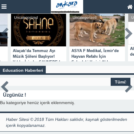
Uncategorized
Uncategorized
Uncatego
Aleksis Ç
Alaçatı’da Temmuz Ayı
ASYA F Medikal, İzmir’de
değerlen
Müzik Şöleni Başlıyor!
Hayvan Refahı İçin
Yıldız İsimler SAHNEDE !
Sahadaki Yerini Aldı.
Education Haberleri
Tümü
Üzgünüz !
Bu kategoriye henüz içerik eklenmemiş.
Haber Sitesi © 2018 Tüm Hakları saklıdır, kaynak gösterilmeden
içerik kopyalanamaz.