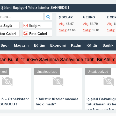
Şöleni Başlıyor! Yıldız İsimler SAHNEDE !
van Refahı İçin Sahadaki Yerini Aldı.
DOLAR
EURO
GB
lendirmesi.
Alış:
47.47
Alış:
54.79
Alış:
6
a Sayfa
İletişim
Satış:
47.66
Satış:
55.01
Satış:
MAİL AVŞAR’DAN GÜNDEME DAİR AÇIKLAMA!
deo Galeri
Foto Galeri
 İş İnsanı Hasan Bulut’tan Önemli Çağrı.
Spor
Magazin
Eğitim
Ekonomi
Kadın
Kültür
Sağlık
| MAÇ SONUCU !
 olmadı”
san Bulut: “Türkiye Savunma Sanayiinde Tarihi Bir Atılım 
iki belediye başkanı için karar aldı !
a yapmaya çalışıyoruz!
rized
Uncategorized
Uncategorized
ye Savunma Sanayiinde Tarihi Bir Atılım Gerçekleştirdi”
: 5 – Özbekistan:
“Balistik füzeler masada
İçişleri Bakanlığı
 SONUCU !
hiç olmadı”
tutuklanan iki b
başkanı için kara