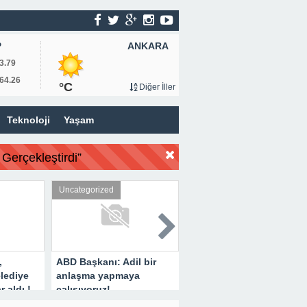
ANKARA
P
3.79
64.26
°C
Diğer İller
Teknoloji
Yaşam
Gerçekleştirdi”
Uncategorized
Uncategorized
,
ABD Başkanı: Adil bir
Hayvan Sever İş İnsanı
elediye
anlaşma yapmaya
Metin Aydın’dan Örnek
r aldı !
çalışıyoruz!
Davranış !