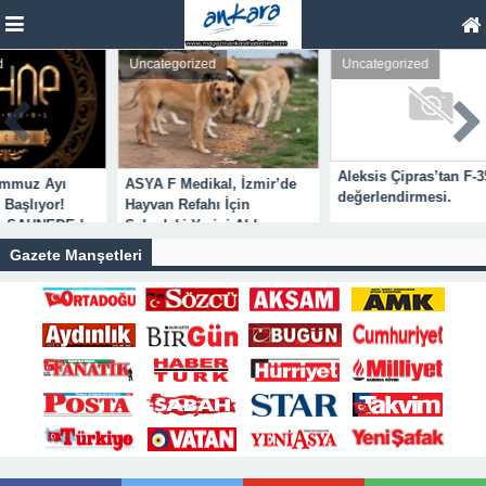
Uncategorized
Uncategorized
Aleksis Çipras’tan F-35
muz Ayı
ASYA F Medikal, İzmir’de
değerlendirmesi.
şlıyor!
Hayvan Refahı İçin
SAHNEDE !
Sahadaki Yerini Aldı.
Gazete Manşetleri