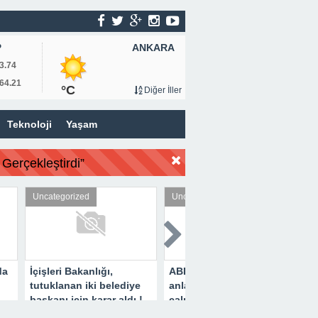
ANKARA
P
3.74
64.21
°C
Diğer İller
Teknoloji
Yaşam
Gerçekleştirdi”
Uncategorized
Uncategorized
,
ABD Başkanı: Adil bir
Hayvan Sever İş İnsanı
elediye
anlaşma yapmaya
Metin Aydın’dan Örnek
r aldı !
çalışıyoruz!
Davranış !