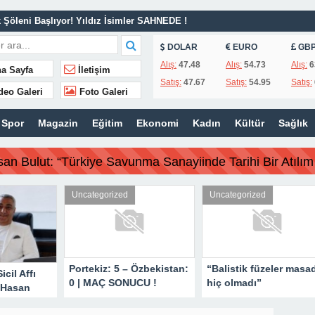
Şöleni Başlıyor! Yıldız İsimler SAHNEDE !
van Refahı İçin Sahadaki Yerini Aldı.
DOLAR
EURO
GB
lendirmesi.
Alış:
47.48
Alış:
54.73
Alış:
6
a Sayfa
İletişim
Satış:
47.67
Satış:
54.95
Satış:
MAİL AVŞAR’DAN GÜNDEME DAİR AÇIKLAMA!
deo Galeri
Foto Galeri
 İş İnsanı Hasan Bulut’tan Önemli Çağrı.
Spor
Magazin
Eğitim
Ekonomi
Kadın
Kültür
Sağlık
| MAÇ SONUCU !
 olmadı”
san Bulut: “Türkiye Savunma Sanayiinde Tarihi Bir Atılım 
iki belediye başkanı için karar aldı !
a yapmaya çalışıyoruz!
rized
Uncategorized
Uncategorized
ye Savunma Sanayiinde Tarihi Bir Atılım Gerçekleştirdi”
: 5 – Özbekistan:
“Balistik füzeler masada
İçişleri Bakanlığı
 SONUCU !
hiç olmadı”
tutuklanan iki b
başkanı için kara