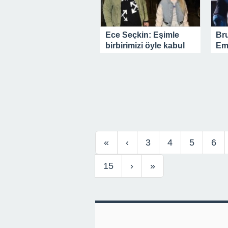
Ece Seçkin: Eşimle
Bru
birbirimizi öyle kabul
Em
ettik.
San
ol
«
‹
3
4
5
6
15
›
»