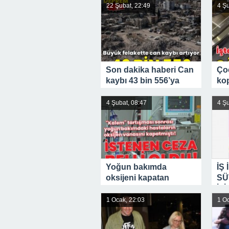
22 Şubat, 22:49
4 Şu
Son dakika haberi Can
Ço
kaybı 43 bin 556’ya
ko
yükseldi.
de
ort
4 Şubat, 08:47
4 Şu
Yoğun bakımda
İŞ
oksijeni kapatan
SÜ
teknikerin 25 yıla kadar
İTİ
hapsi istendi
1 Ocak, 22:03
1 Oc