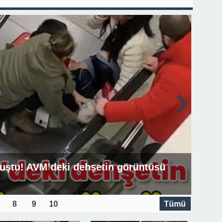
ştu! AVM’deki dehşetin görüntüsü
8
9
10
Tümü