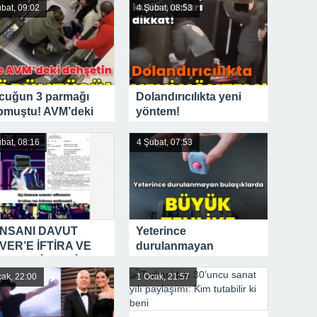
bat, 09:02
4 Şubat, 08:53
cuğun 3 parmağı
Dolandırıcılıkta yeni
pmuştu! AVM’deki
yöntem!
hşetin görüntüsü
aya çıktı!
bat, 08:16
4 Şubat, 07:53
 İNSANI DAVUT
Yeterince
VER’E İFTİRA VE
durulanmayan
BAR SUİKASTİ ..
bulaşıklarda büyük
tehlike !
ak, 22:00
1 Ocak, 21:57