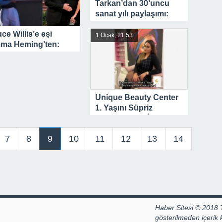
Tarkan’dan 30’uncu
sanat yılı paylaşımı:
Kim tutabilir ki beni
ce Willis’e eşi
1 Ocak, 21:53
ma Heming’ten:
a 15 yıl önce aşık
muştum
Unique Beauty Center
1. Yaşını Süpriz
Kampanyalar İle
Kutluyor !
7
8
9
10
11
12
13
14
Haber Sitesi © 2018 
gösterilmeden içerik