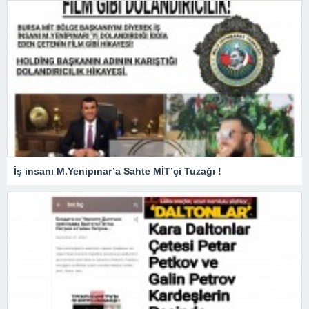
İş insanı M.Yenipınar’a Sahte MİT’çi Tuzağı !