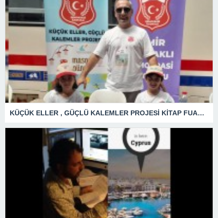
KÜÇÜK ELLER , GÜÇLÜ KALEMLER PROJESİ KİTAP FUARINA İLGİLİ BÜYÜKTÜ.