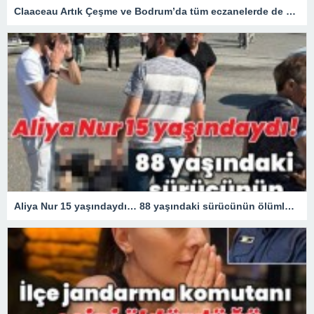
Claaceau Artık Çeşme ve Bodrum’da tüm eczanelerde de satışa başladı.
Aliya Nur 15 yaşındaydı… 88 yaşındaki sürücünün ölümlü kazası!