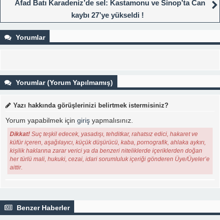
Afad Batı Karadeniz’de sel: Kastamonu ve Sinop’ta Can
kaybı 27’ye yükseldi !
Yorumlar
Yorumlar (Yorum Yapılmamış)
Yazı hakkında görüşlerinizi belirtmek istermisiniz?
Yorum yapabilmek için
giriş
yapmalısınız.
Dikkat!
Suç teşkil edecek, yasadışı, tehditkar, rahatsız edici, hakaret ve
küfür içeren, aşağılayıcı, küçük düşürücü, kaba, pornografik, ahlaka aykırı,
kişilik haklarına zarar verici ya da benzeri niteliklerde içeriklerden doğan
her türlü mali, hukuki, cezai, idari sorumluluk içeriği gönderen Üye/Üyeler’e
aittir.
Benzer Haberler