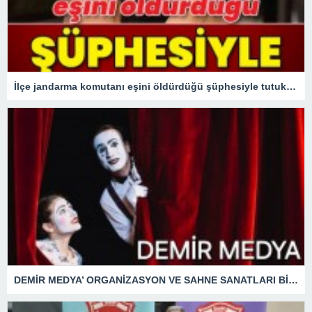
İlçe jandarma komutanı eşini öldürdüğü şüphesiyle tutuklandı!
DEMİR MEDYA’ ORGANİZASYON VE SAHNE SANATLARI BİZİM İŞİMİZ!