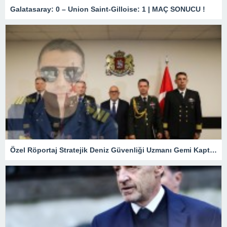
Galatasaray: 0 – Union Saint-Gilloise: 1 | MAÇ SONUCU !
Özel Röportaj Stratejik Deniz Güvenliği Uzmanı Gemi Kaptanı Şahin Avşar ile Konuştuk? “Karadeniz’de yeni bir güvenlik mimarisi mi doğuyor?