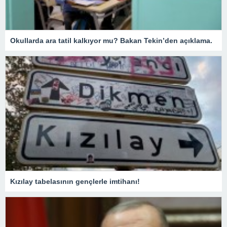
Okullarda ara tatil kalkıyor mu? Bakan Tekin’den açıklama.
Kızılay tabelasının gençlerle imtihanı!