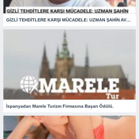
GİZLİ TEHDİTLERE KARŞI MÜCADELE: UZMAN ŞAHİN AVŞAR ANLATIYOR – “İSTİHBARATA KARŞI KOYMADAN VAZGEÇMEK, KAPINIZI AÇIK BIRAKMAK GİBİDİR!”
İspanyadan Marele Turizm Firmasına Başarı Ödülü.