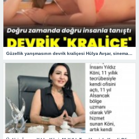
Güzellik yarışmasının devrik kraliçesi Hülya Avşar, sinemanın kraliçesi oldu.