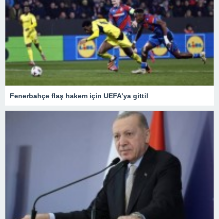
Fenerbahçe flaş hakem için UEFA’ya gitti!