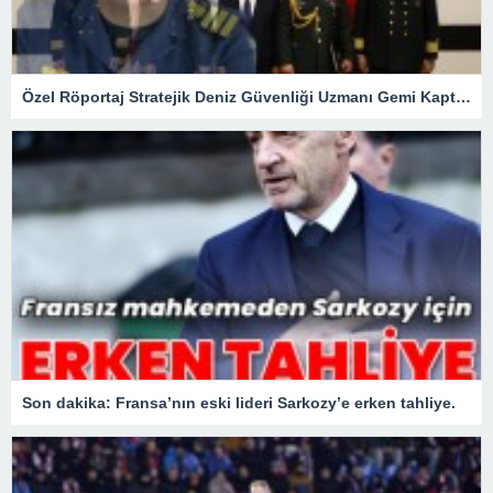
Özel Röportaj Stratejik Deniz Güvenliği Uzmanı Gemi Kaptanı Şahin Avşar ile Konuştuk? “Karadeniz’de yeni bir güvenlik mimarisi mi doğuyor?
Son dakika: Fransa’nın eski lideri Sarkozy’e erken tahliye.