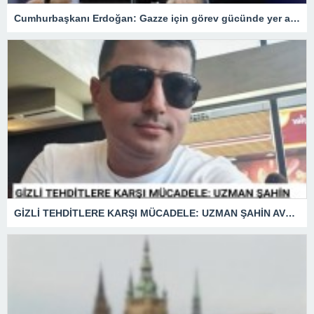
Cumhurbaşkanı Erdoğan: Gazze için görev gücünde yer alacağız.
GİZLİ TEHDİTLERE KARŞI MÜCADELE: UZMAN ŞAHİN AVŞAR ANLATIYOR – “İSTİHBARATA KARŞI KOYMADAN VAZGEÇMEK, KAPINIZI AÇIK BIRAKMAK GİBİDİR!”