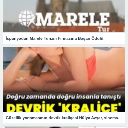
İspanyadan Marele Turizm Firmasına Başarı Ödülü.
Güzellik yarışmasının devrik kraliçesi Hülya Avşar, sinemanın kraliçesi oldu.