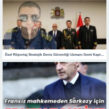
Özel Röportaj Stratejik Deniz Güvenliği Uzmanı Gemi Kaptanı Şahin Avşar ile Konuştuk? “Karadeniz’de yeni bir güvenlik mimarisi mi doğuyor?