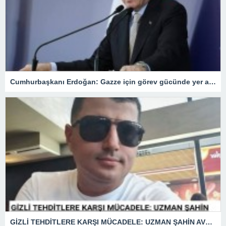
Cumhurbaşkanı Erdoğan: Gazze için görev gücünde yer alacağız.
GİZLİ TEHDİTLERE KARŞI MÜCADELE: UZMAN ŞAHİN AVŞAR ANLATIYOR – “İSTİHBARATA KARŞI KOYMADAN VAZGEÇMEK, KAPINIZI AÇIK BIRAKMAK GİBİDİR!”