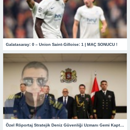
Galatasaray: 0 – Union Saint-Gilloise: 1 | MAÇ SONUCU !
Özel Röportaj Stratejik Deniz Güvenliği Uzmanı Gemi Kaptanı Şahin Avşar ile Konuştuk? “Karadeniz’de yeni bir güvenlik mimarisi mi doğuyor?