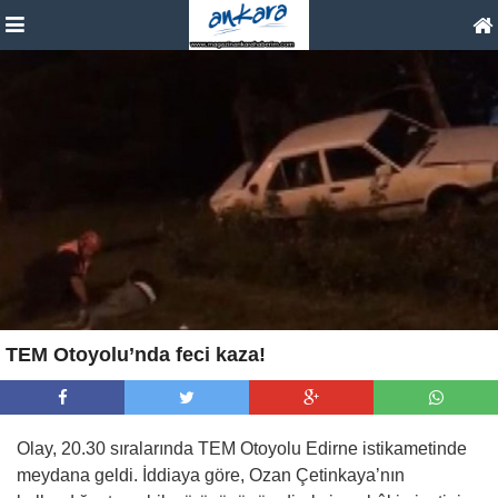
TEM Otoyolu’nda feci kaza!
Olay, 20.30 sıralarında TEM Otoyolu Edirne istikametinde
meydana geldi. İddiaya göre, Ozan Çetinkaya’nın