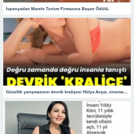
İspanyadan Marele Turizm Firmasına Başarı Ödülü.
Güzellik yarışmasının devrik kraliçesi Hülya Avşar, sinemanın kraliçesi oldu.