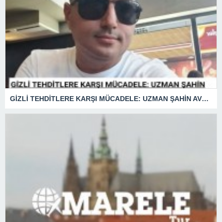
GİZLİ TEHDİTLERE KARŞI MÜCADELE: UZMAN ŞAHİN AVŞAR ANLATIYOR – “İSTİHBARATA KARŞI KOYMADAN VAZGEÇMEK, KAPINIZI AÇIK BIRAKMAK GİBİDİR!”