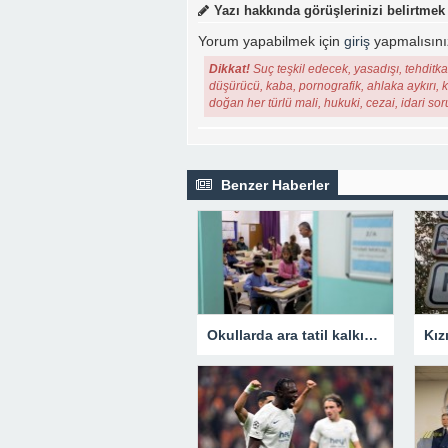
Yazı hakkında görüşlerinizi belirtmek
Yorum yapabilmek için
giriş
yapmalısını
Dikkat!
Suç teşkil edecek, yasadışı, tehditkar
düşürücü, kaba, pornografik, ahlaka aykırı, ki
doğan her türlü mali, hukuki, cezai, idari so
Benzer Haberler
Okullarda ara tatil kalkıyor mu? Bakan Tekin’den açıklama.