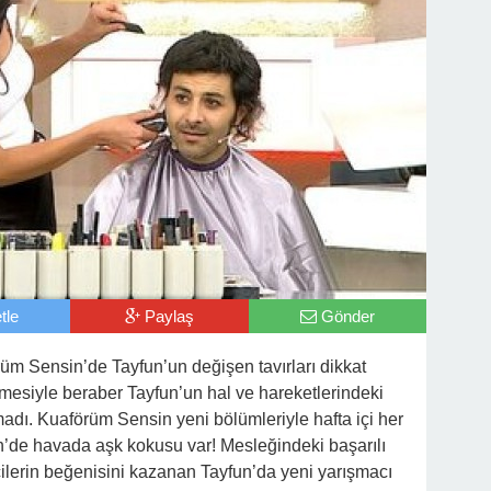
tle
Paylaş
Gönder
üm Sensin’de Tayfun’un değişen tavırları dikkat
lmesiyle beraber Tayfun’un hal ve hareketlerindeki
madı. Kuaförüm Sensin yeni bölümleriyle hafta içi her
de havada aşk kokusu var! Mesleğindeki başarılı
icilerin beğenisini kazanan Tayfun’da yeni yarışmacı