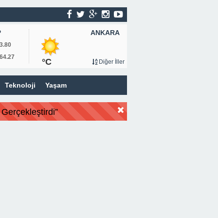
ANKARA
P
3.80
64.27
°C
Diğer İller
Teknoloji
Yaşam
Gerçekleştirdi”