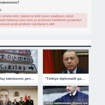
 istermisiniz?
z.
, rahatsız edici, hakaret ve küfür içeren, aşağılayıcı, küçük
şilik haklarına zarar verici ya da benzeri niteliklerde içeriklerden
rumluluk içeriği gönderen Üye/Üyeler’e aittir.
Kızılay tabelasının gençlerle imtihanı!
“Türkiye diplomatik gayretlerine devam edecek”