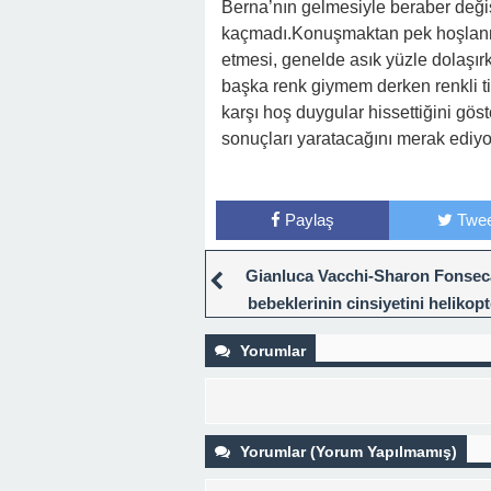
Berna’nın gelmesiyle beraber değiş
kaçmadı.Konuşmaktan pek hoşlanma
etmesi, genelde asık yüzle dolaşı
başka renk giymem derken renkli ti
karşı hoş duygular hissettiğini gö
sonuçları yaratacağını merak ediyo
Paylaş
Twee
Gianluca Vacchi-Sharon Fonseca
bebeklerinin cinsiyetini helikopt
öğrendi!
Yorumlar
Yorumlar (Yorum Yapılmamış)