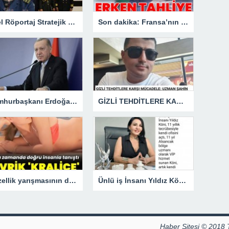
Özel Röportaj Stratejik Deniz Güvenliği Uzmanı Gemi Kaptanı Şahin Avşar ile Konuştuk? “Karadeniz’de yeni bir güvenlik mimarisi mi doğuyor?
Son dakika: Fransa’nın eski lideri Sarkozy’e erken tahliye.
Cumhurbaşkanı Erdoğan: Gazze için görev gücünde yer alacağız.
GİZLİ TEHDİTLERE KARŞI MÜCADELE: UZMAN ŞAHİN AVŞAR ANLATIYOR – “İSTİHBARATA KARŞI KOYMADAN VAZGEÇMEK, KAPINIZI AÇIK BIRAKMAK GİBİDİR!”
Güzellik yarışmasının devrik kraliçesi Hülya Avşar, sinemanın kraliçesi oldu.
Ünlü iş İnsanı Yıldız Köni, 11 Yıllık Tecrübesiyle Kendi Ofisini açtı !
Haber Sitesi © 2018 