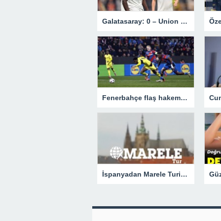
Galatasaray: 0 – Union Saint-Gilloise: 1 | MAÇ SONUCU !
Fenerbahçe flaş hakem için UEFA’ya gitti!
İspanyadan Marele Turizm Firmasına Başarı Ödülü.