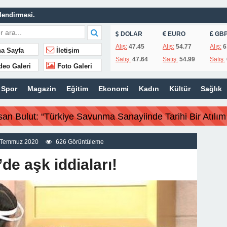
lendirmesi.
MAİL AVŞAR’DAN GÜNDEME DAİR AÇIKLAMA!
DOLAR
EURO
GB
 İş İnsanı Hasan Bulut’tan Önemli Çağrı.
Alış:
47.45
Alış:
54.77
Alış:
6
a Sayfa
İletişim
Satış:
47.64
Satış:
54.99
Satış:
| MAÇ SONUCU !
deo Galeri
Foto Galeri
 olmadı”
Spor
Magazin
Eğitim
Ekonomi
Kadın
Kültür
Sağlık
iki belediye başkanı için karar aldı !
a yapmaya çalışıyoruz!
san Bulut: “Türkiye Savunma Sanayiinde Tarihi Bir Atılım 
ye Savunma Sanayiinde Tarihi Bir Atılım Gerçekleştirdi”
Temmuz 2020
626 Görüntüleme
e aşk iddiaları!