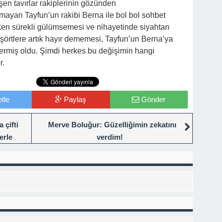
en tavırlar rakiplerinin gözünden
yan Tayfun’un rakibi Berna ile bol bol sohbet
rken sürekli gülümsemesi ve nihayetinde siyahtan
şörtlere artık hayır dememesi, Tayfun’un Berna’ya
stermiş oldu. Şimdi herkes bu değişimin hangi
r.
tle
Paylaş
Gönder
 çifti
Merve Boluğur: Güzelliğimin zekatını
erle
verdim!