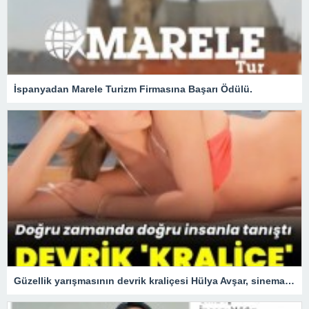
İspanyadan Marele Turizm Firmasına Başarı Ödülü.
Güzellik yarışmasının devrik kraliçesi Hülya Avşar, sinemanın kraliçesi oldu.