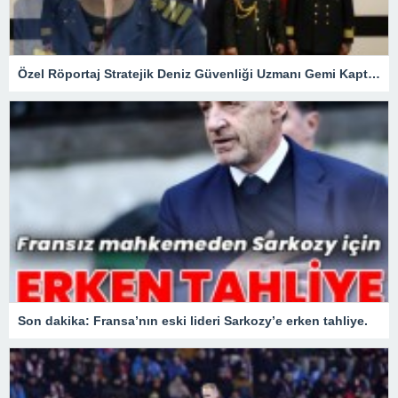
Özel Röportaj Stratejik Deniz Güvenliği Uzmanı Gemi Kaptanı Şahin Avşar ile Konuştuk? “Karadeniz’de yeni bir güvenlik mimarisi mi doğuyor?
Son dakika: Fransa’nın eski lideri Sarkozy’e erken tahliye.