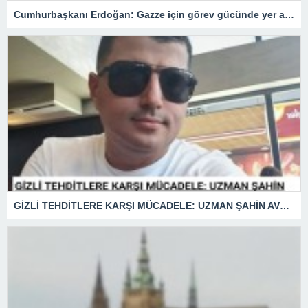
Cumhurbaşkanı Erdoğan: Gazze için görev gücünde yer alacağız.
GİZLİ TEHDİTLERE KARŞI MÜCADELE: UZMAN ŞAHİN AVŞAR ANLATIYOR – “İSTİHBARATA KARŞI KOYMADAN VAZGEÇMEK, KAPINIZI AÇIK BIRAKMAK GİBİDİR!”