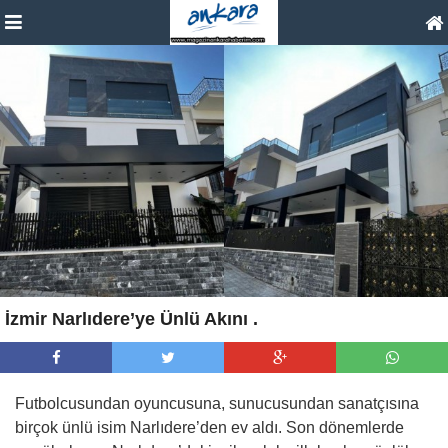
İzmir Narlıdere’ye Ünlü Akını .
Futbolcusundan oyuncusuna, sunucusundan sanatçısına
birçok ünlü isim Narlıdere’den ev aldı. Son dönemlerde