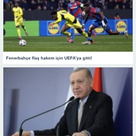
Fenerbahçe flaş hakem için UEFA’ya gitti!