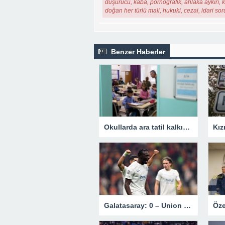
düşürücü, kaba, pornografik, ahlaka aykırı, ki
doğan her türlü mali, hukuki, cezai, idari so
Benzer Haberler
Okullarda ara tatil kalkıyor mu? Bakan Tekin’den açıklama.
Galatasaray: 0 – Union Saint-Gilloise: 1 | MAÇ SONUCU !