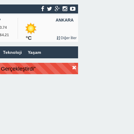
ANKARA
P
3.74
64.21
°C
Diğer İller
Teknoloji
Yaşam
Gerçekleştirdi”