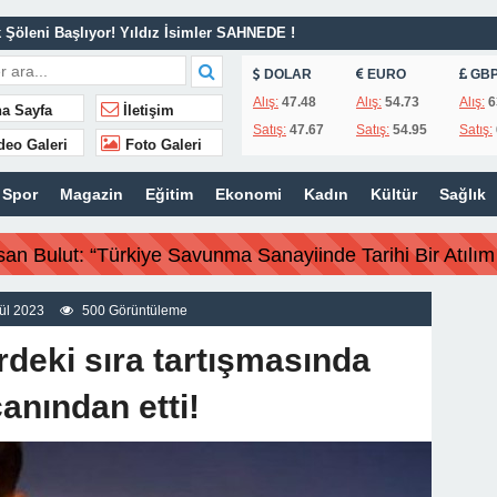
Şöleni Başlıyor! Yıldız İsimler SAHNEDE !
van Refahı İçin Sahadaki Yerini Aldı.
DOLAR
EURO
GB
lendirmesi.
Alış:
47.48
Alış:
54.73
Alış:
6
a Sayfa
İletişim
Satış:
47.67
Satış:
54.95
Satış:
MAİL AVŞAR’DAN GÜNDEME DAİR AÇIKLAMA!
deo Galeri
Foto Galeri
 İş İnsanı Hasan Bulut’tan Önemli Çağrı.
Spor
Magazin
Eğitim
Ekonomi
Kadın
Kültür
Sağlık
| MAÇ SONUCU !
 olmadı”
san Bulut: “Türkiye Savunma Sanayiinde Tarihi Bir Atılım 
iki belediye başkanı için karar aldı !
a yapmaya çalışıyoruz!
ül 2023
500 Görüntüleme
ye Savunma Sanayiinde Tarihi Bir Atılım Gerçekleştirdi”
rdeki sıra tartışmasında
anından etti!