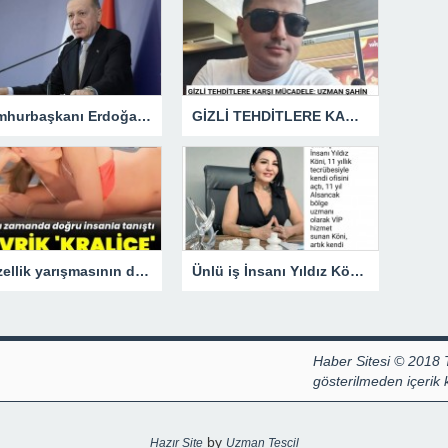
Cumhurbaşkanı Erdoğan: Gazze için görev gücünde yer alacağız.
GİZLİ TEHDİTLERE KARŞI MÜCADELE: UZMAN ŞAHİN AVŞAR ANLATIYOR – “İSTİHBARATA KARŞI KOYMADAN VAZGEÇMEK, KAPINIZI AÇIK BIRAKMAK GİBİDİR!”
Güzellik yarışmasının devrik kraliçesi Hülya Avşar, sinemanın kraliçesi oldu.
Ünlü iş İnsanı Yıldız Köni, 11 Yıllık Tecrübesiyle Kendi Ofisini açtı !
Haber Sitesi © 2018 
gösterilmeden içerik
by
Hazır Site
Uzman Tescil