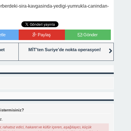
erberdeki-sira-kavgasinda-yedigi-yumrukla-canindan-
tle
Paylaş
Gönder
net
MİT’ten Suriye’de nokta operasyon!
 istermisiniz?
z.
, rahatsız edici, hakaret ve küfür içeren, aşağılayıcı, küçük