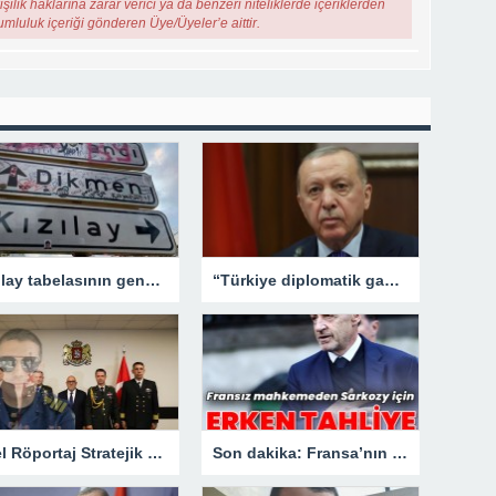
şilik haklarına zarar verici ya da benzeri niteliklerde içeriklerden
rumluluk içeriği gönderen Üye/Üyeler’e aittir.
Kızılay tabelasının gençlerle imtihanı!
“Türkiye diplomatik gayretlerine devam edecek”
Özel Röportaj Stratejik Deniz Güvenliği Uzmanı Gemi Kaptanı Şahin Avşar ile Konuştuk? “Karadeniz’de yeni bir güvenlik mimarisi mi doğuyor?
Son dakika: Fransa’nın eski lideri Sarkozy’e erken tahliye.