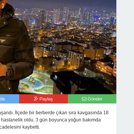
tle
Paylaş
Gönder
aşandı. İlçede bir berberde çıkan sıra kavgasında 18
a hastanelik oldu. 3 gün boyunca yoğun bakımda
adelesini kaybetti.