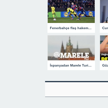
Fenerbahçe flaş hakem için UEFA’ya gitti!
İspanyadan Marele Turizm Firmasına Başarı Ödülü.