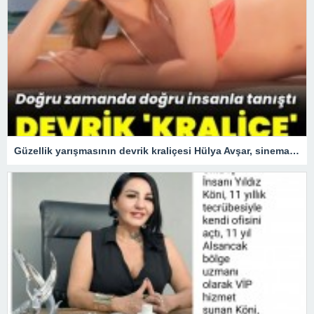
Güzellik yarışmasının devrik kraliçesi Hülya Avşar, sinemanın kraliçesi oldu.