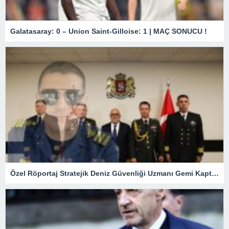
Galatasaray: 0 – Union Saint-Gilloise: 1 | MAÇ SONUCU !
Özel Röportaj Stratejik Deniz Güvenliği Uzmanı Gemi Kaptanı Şahin Avşar ile Konuştuk? “Karadeniz’de yeni bir güvenlik mimarisi mi doğuyor?