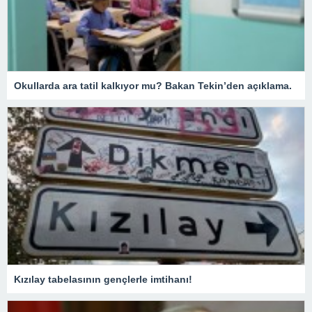
Okullarda ara tatil kalkıyor mu? Bakan Tekin’den açıklama.
Kızılay tabelasının gençlerle imtihanı!