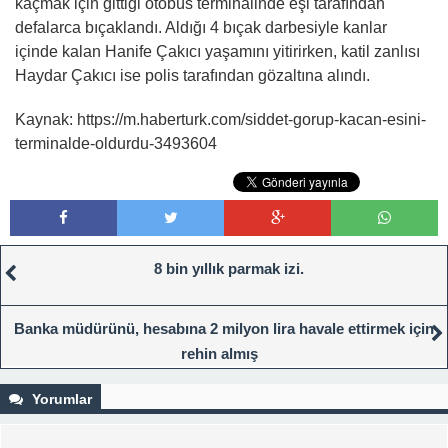
kaçmak için gittiği otobüs terminalinde eşi tarafından
defalarca bıçaklandı. Aldığı 4 bıçak darbesiyle kanlar
içinde kalan Hanife Çakıcı yaşamını yitirirken, katil zanlısı
Haydar Çakıcı ise polis tarafından gözaltına alındı.
Kaynak: https://m.haberturk.com/siddet-gorup-kacan-esini-
terminalde-oldurdu-3493604
8 bin yıllık parmak izi.
Banka müdürünü, hesabına 2 milyon lira havale ettirmek için
rehin almış
Yorumlar