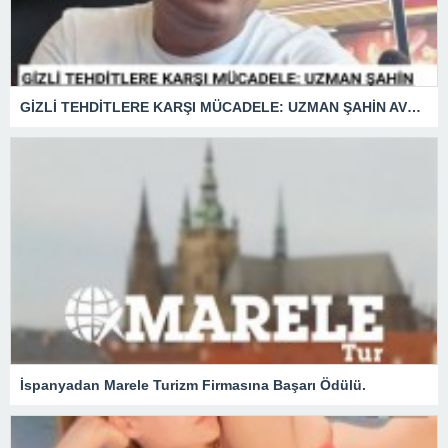
GİZLİ TEHDİTLERE KARŞI MÜCADELE: UZMAN ŞAHİN AVŞAR ANLATIYOR – “İSTİHBARATA KARŞI KOYMADAN VAZGEÇMEK, KAPINIZI AÇIK BIRAKMAK GİBİDİR!”
İspanyadan Marele Turizm Firmasına Başarı Ödülü.