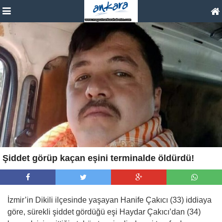
Şiddet görüp kaçan eşini terminalde öldürdü!
İzmir’in Dikili ilçesinde yaşayan Hanife Çakıcı (33) iddiaya
göre, sürekli şiddet gördüğü eşi Haydar Çakıcı’dan (34)