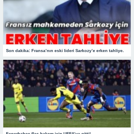
Son dakika: Fransa’nın eski lideri Sarkozy’e erken tahliye.
Fenerbahçe flaş hakem için UEFA’ya gitti!