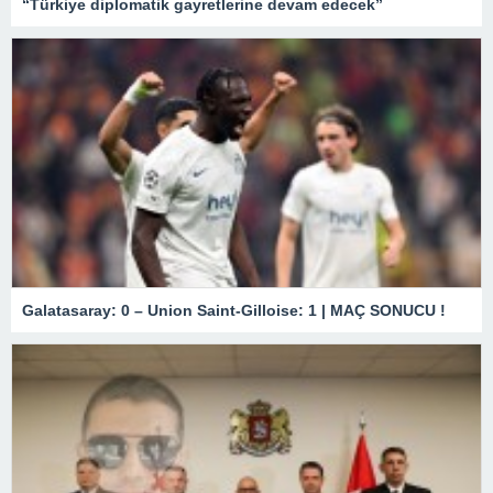
“Türkiye diplomatik gayretlerine devam edecek”
Galatasaray: 0 – Union Saint-Gilloise: 1 | MAÇ SONUCU !