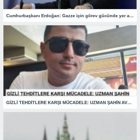
Cumhurbaşkanı Erdoğan: Gazze için görev gücünde yer alacağız.
GİZLİ TEHDİTLERE KARŞI MÜCADELE: UZMAN ŞAHİN AVŞAR ANLATIYOR – “İSTİHBARATA KARŞI KOYMADAN VAZGEÇMEK, KAPINIZI AÇIK BIRAKMAK GİBİDİR!”