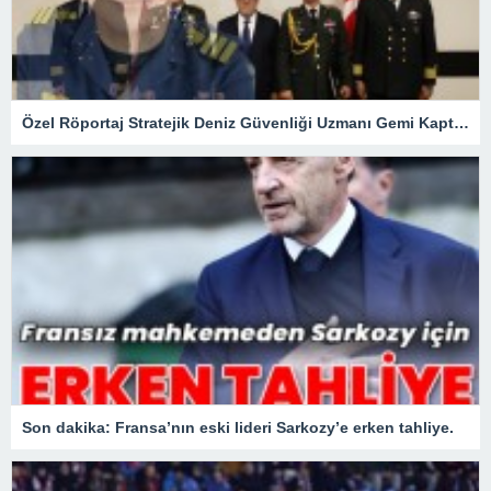
Özel Röportaj Stratejik Deniz Güvenliği Uzmanı Gemi Kaptanı Şahin Avşar ile Konuştuk? “Karadeniz’de yeni bir güvenlik mimarisi mi doğuyor?
Son dakika: Fransa’nın eski lideri Sarkozy’e erken tahliye.