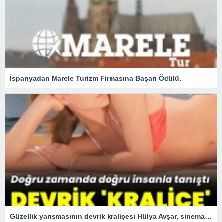
İspanyadan Marele Turizm Firmasına Başarı Ödülü.
Güzellik yarışmasının devrik kraliçesi Hülya Avşar, sinemanın kraliçesi oldu.