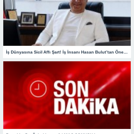
İş Dünyasına Sicil Affı Şart! İş İnsanı Hasan Bulut’tan Önemli Çağrı.