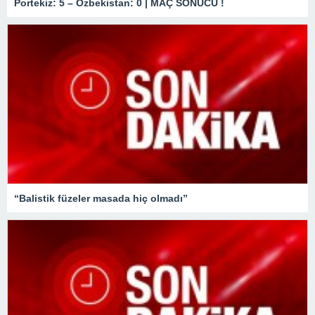
Portekiz: 5 – Özbekistan: 0 | MAÇ SONUCU !
“Balistik füzeler masada hiç olmadı”