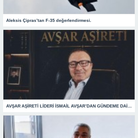
Aleksis Çipras’tan F-35 değerlendirmesi.
AVŞAR AŞİRETİ LİDERİ İSMAİL AVŞAR’DAN GÜNDEME DAİR AÇIKLAMA!