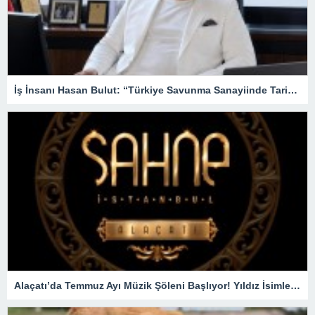
İş İnsanı Hasan Bulut: “Türkiye Savunma Sanayiinde Tarihi Bir Atılım Gerçekleştirdi”
Alaçatı’da Temmuz Ayı Müzik Şöleni Başlıyor! Yıldız İsimler SAHNEDE !