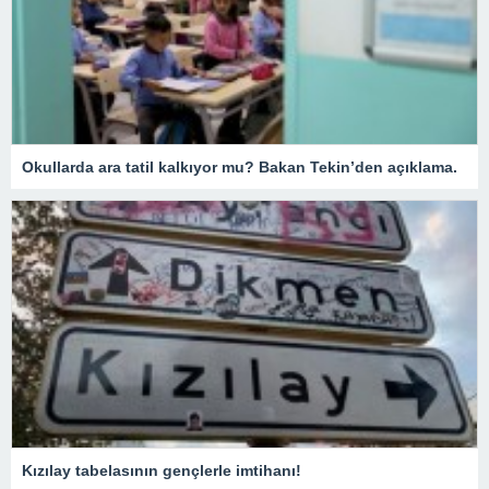
Okullarda ara tatil kalkıyor mu? Bakan Tekin’den açıklama.
Kızılay tabelasının gençlerle imtihanı!