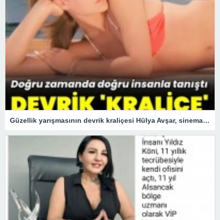
Güzellik yarışmasının devrik kraliçesi Hülya Avşar, sinemanın kraliçesi oldu.