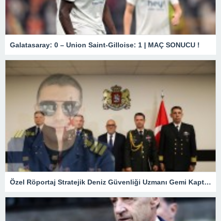
Galatasaray: 0 – Union Saint-Gilloise: 1 | MAÇ SONUCU !
Özel Röportaj Stratejik Deniz Güvenliği Uzmanı Gemi Kaptanı Şahin Avşar ile Konuştuk? “Karadeniz’de yeni bir güvenlik mimarisi mi doğuyor?