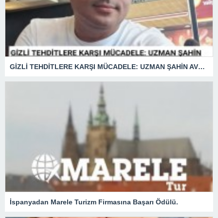
GİZLİ TEHDİTLERE KARŞI MÜCADELE: UZMAN ŞAHİN AVŞAR ANLATIYOR – “İSTİHBARATA KARŞI KOYMADAN VAZGEÇMEK, KAPINIZI AÇIK BIRAKMAK GİBİDİR!”
İspanyadan Marele Turizm Firmasına Başarı Ödülü.