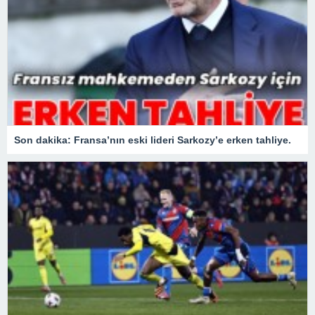
Son dakika: Fransa’nın eski lideri Sarkozy’e erken tahliye.