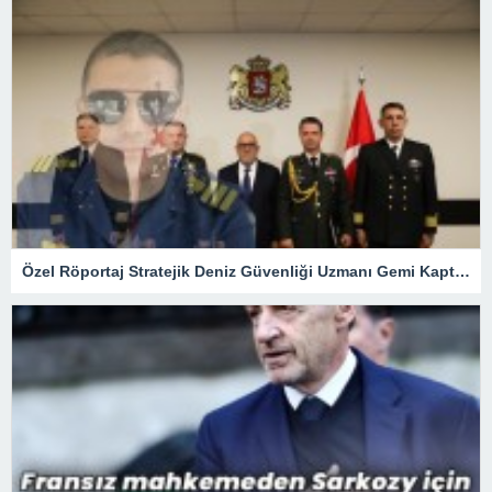
Özel Röportaj Stratejik Deniz Güvenliği Uzmanı Gemi Kaptanı Şahin Avşar ile Konuştuk? “Karadeniz’de yeni bir güvenlik mimarisi mi doğuyor?