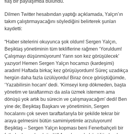
flaş bir paylaşımda bulundu.
Dilmen Twitter hesabından yaptığı açıklamada, Yalçın’ın
takım çalıştırmayacağını söylediğini belirterek şunları
kaydetti:
“Haber sitelerini okuyunca şok oldum! Sergen Yalçın,
Beşiktaş yönetiminin tüm tekliflerine rağmen ‘Yoruldum!
Çalışmayı düşünmüyorum! Yarın son kez görüşülecek’
yazıyor! Hemen Sergen Yalçın hocamızı (kardeşimi)
aradım! Haftada birkaç kez görüşüyordum! Süreç uzadıkça
hergün daha fazla üzülüyordu! Biraz önce görüştüğümde,
‘Yazabilirsin hocam’ dedi. ‘Kimseyi kırıp dökmeden, başta
yönetim ve taraftarımızı da asla üzmek istemem ama
dönüşü yok artık bu sürecin ve çalışmayacağım’ dedi! Ben
yine de; Beşiktaş Başkanı ve yönetiminin, Sergen
hocalarını çok seven taraftarlarıyla bir şekilde tekrar bir
araya gelmesini bütün samimiyetimle arzuluyorum!
Beşiktaş – Sergen Yalçın kopması beni Fenerbahçeli bir