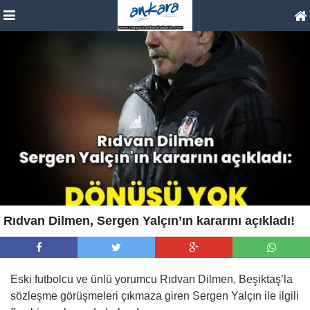
Rıdvan Dilmen, Sergen Yalçın’ın kararını açıkladı!
Eski futbolcu ve ünlü yorumcu Rıdvan Dilmen, Beşiktaş’la
sözleşme görüşmeleri çıkmaza giren Sergen Yalçın ile ilgili