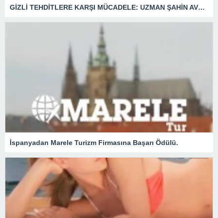
GİZLİ TEHDİTLERE KARŞI MÜCADELE: UZMAN ŞAHİN AVŞAR ANLATIYOR – “İSTİHBARATA KARŞI KOYMADAN VAZGEÇMEK, KAPINIZI AÇIK BIRAKMAK GİBİDİR!”
İspanyadan Marele Turizm Firmasına Başarı Ödülü.