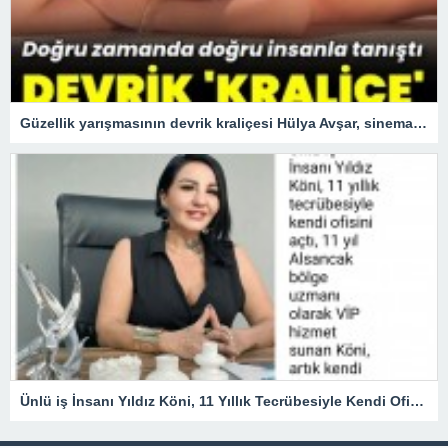
Güzellik yarışmasının devrik kraliçesi Hülya Avşar, sinemanın kraliçesi oldu.
Ünlü iş İnsanı Yıldız Köni, 11 Yıllık Tecrübesiyle Kendi Ofisini açtı !