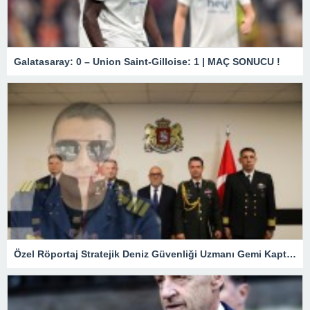
Galatasaray: 0 – Union Saint-Gilloise: 1 | MAÇ SONUCU !
Özel Röportaj Stratejik Deniz Güvenliği Uzmanı Gemi Kaptanı Şahin Avşar ile Konuştuk? “Karadeniz’de yeni bir güvenlik mimarisi mi doğuyor?