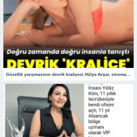
Güzellik yarışmasının devrik kraliçesi Hülya Avşar, sinemanın kraliçesi oldu.