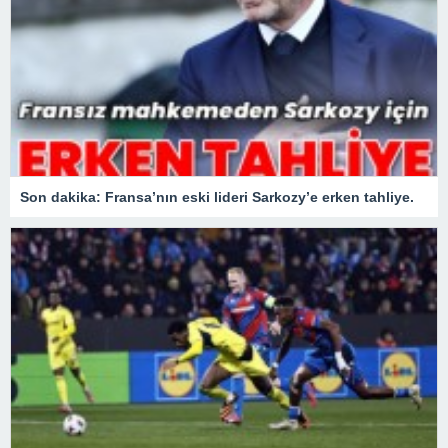
Son dakika: Fransa’nın eski lideri Sarkozy’e erken tahliye.