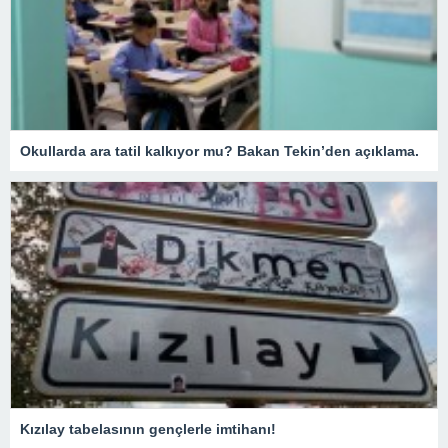
Okullarda ara tatil kalkıyor mu? Bakan Tekin’den açıklama.
Kızılay tabelasının gençlerle imtihanı!