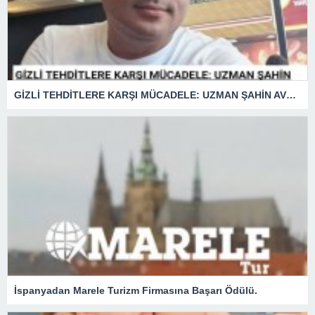
GİZLİ TEHDİTLERE KARŞI MÜCADELE: UZMAN ŞAHİN AVŞAR ANLATIYOR – “İSTİHBARATA KARŞI KOYMADAN VAZGEÇMEK, KAPINIZI AÇIK BIRAKMAK GİBİDİR!”
İspanyadan Marele Turizm Firmasına Başarı Ödülü.