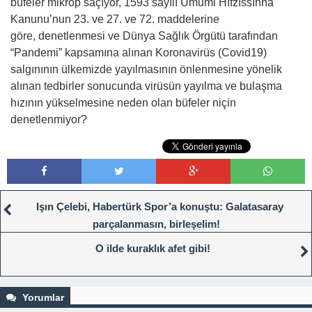
büfeler mikrop saçıyor, 1593 sayılı Umumi Hıfzıssıhha
Kanunu’nun 23. ve 27. ve 72. maddelerine
göre, denetlenmesi ve Dünya Sağlık Örgütü tarafından
“Pandemi” kapsamına alınan Koronavirüs (Covid­19)
salgınının ülkemizde yayılmasının önlenmesine yönelik
alınan tedbirler sonucunda virüsün yayılma ve bulaşma
hızının yükselmesine neden olan büfeler niçin
denetlenmiyor?
Işın Çelebi, Habertürk Spor’a konuştu: Galatasaray
parçalanmasın, birleşelim!
O ilde kuraklık afet gibi!
Yorumlar