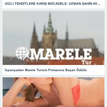
GİZLİ TEHDİTLERE KARŞI MÜCADELE: UZMAN ŞAHİN AVŞAR ANLATIYOR – “İSTİHBARATA KARŞI KOYMADAN VAZGEÇMEK, KAPINIZI AÇIK BIRAKMAK GİBİDİR!”
İspanyadan Marele Turizm Firmasına Başarı Ödülü.