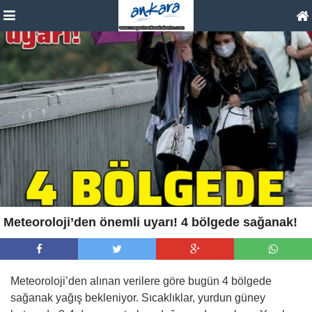
Meteoroloji’den önemli uyarı! 4 bölgede sağanak!
Meteoroloji’den alınan verilere göre bugün 4 bölgede
sağanak yağış bekleniyor. Sıcaklıklar, yurdun güney