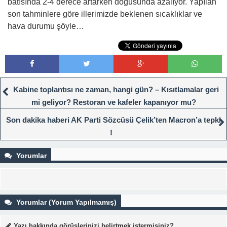
batısında 2-4 derece artarken doğusunda azalıyor. Yapılan
son tahminlere göre illerimizde beklenen sıcaklıklar ve
hava durumu şöyle…
Kabine toplantısı ne zaman, hangi gün? – Kısıtlamalar geri
mi geliyor? Restoran ve kafeler kapanıyor mu?
Son dakika haberi AK Parti Sözcüsü Çelik’ten Macron’a tepki
!
Yorumlar
Yorumlar (Yorum Yapılmamış)
Yazı hakkında görüşlerinizi belirtmek istermisiniz?