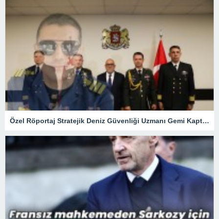
Özel Röportaj Stratejik Deniz Güvenliği Uzmanı Gemi Kaptanı Şahin Avşar ile Konuştuk? “Karadeniz’de yeni bir güvenlik mimarisi mi doğuyor?