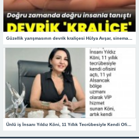
Güzellik yarışmasının devrik kraliçesi Hülya Avşar, sinemanın kraliçesi oldu.
Ünlü iş İnsanı Yıldız Köni, 11 Yıllık Tecrübesiyle Kendi Ofisini açtı !