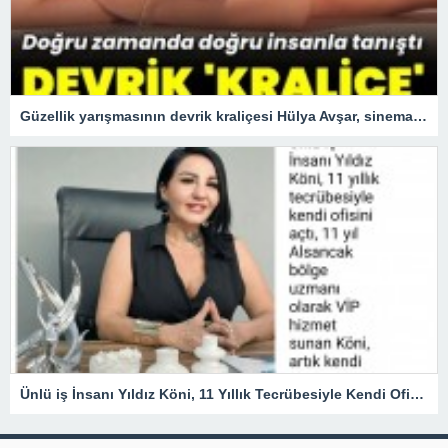
Güzellik yarışmasının devrik kraliçesi Hülya Avşar, sinemanın kraliçesi oldu.
Ünlü iş İnsanı Yıldız Köni, 11 Yıllık Tecrübesiyle Kendi Ofisini açtı !