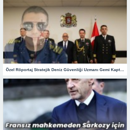
Özel Röportaj Stratejik Deniz Güvenliği Uzmanı Gemi Kaptanı Şahin Avşar ile Konuştuk? “Karadeniz’de yeni bir güvenlik mimarisi mi doğuyor?