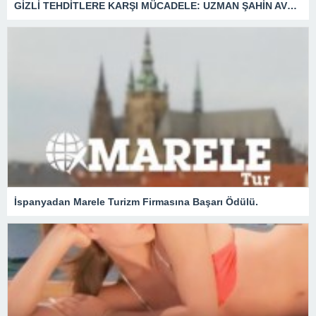
GİZLİ TEHDİTLERE KARŞI MÜCADELE: UZMAN ŞAHİN AVŞAR ANLATIYOR – “İSTİHBARATA KARŞI KOYMADAN VAZGEÇMEK, KAPINIZI AÇIK BIRAKMAK GİBİDİR!”
İspanyadan Marele Turizm Firmasına Başarı Ödülü.