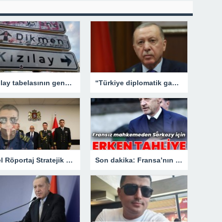
Kızılay tabelasının gençlerle imtihanı!
“Türkiye diplomatik gayretlerine devam edecek”
Özel Röportaj Stratejik Deniz Güvenliği Uzmanı Gemi Kaptanı Şahin Avşar ile Konuştuk? “Karadeniz’de yeni bir güvenlik mimarisi mi doğuyor?
Son dakika: Fransa’nın eski lideri Sarkozy’e erken tahliye.