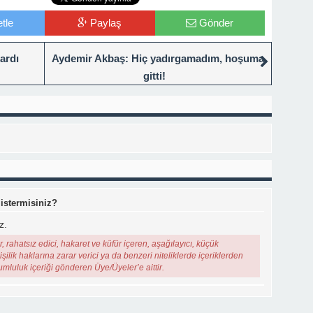
tle
Paylaş
Gönder
kardı
Aydemir Akbaş: Hiç yadırgamadım, hoşuma
gitti!
 istermisiniz?
z.
, rahatsız edici, hakaret ve küfür içeren, aşağılayıcı, küçük
şilik haklarına zarar verici ya da benzeri niteliklerde içeriklerden
rumluluk içeriği gönderen Üye/Üyeler’e aittir.