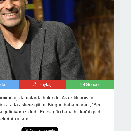
tle
Paylaş
Gönder
samimi açıklamalarda bulundu. Askerlik anısını
r kararla askere gittim. Bir gün babam aradı, ‘Ben
’a getirtiyoruz’ dedi. Ertesi gün bana bir kağıt geldi,
elerini kullandı