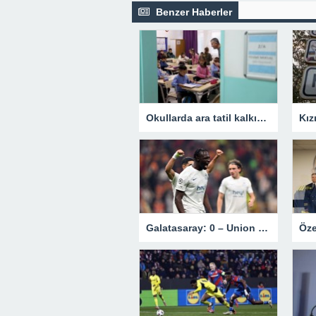
Benzer Haberler
Okullarda ara tatil kalkıyor mu? Bakan Tekin’den açıklama.
Galatasaray: 0 – Union Saint-Gilloise: 1 | MAÇ SONUCU !