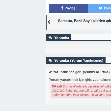
Paylaş
Twee
Samatta, Fazıl Say’ı çileden çı
Yorumlar
Yorumlar (Yorum Yapılmamış)
Yazı hakkında görüşlerinizi belirtmek
Yorum yapabilmek için
giriş
yapmalısını
Dikkat!
Suç teşkil edecek, yasadışı, tehditkar
düşürücü, kaba, pornografik, ahlaka aykırı, ki
doğan her türlü mali, hukuki, cezai, idari so