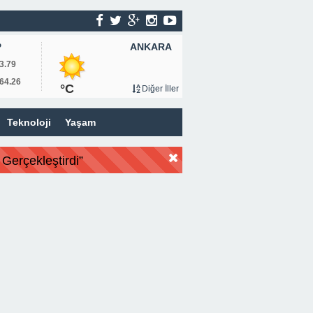
ANKARA
P
3.79
64.26
°C
Diğer İller
Teknoloji
Yaşam
Gerçekleştirdi”