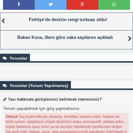
Fethiye’de denizin rengi turkuaz oldu!
Bakan Koca, illere göre vaka sayılarını açıkladı
Yorumlar
Yorumlar (Yorum Yapılmamış)
Yazı hakkında görüşlerinizi belirtmek istermisiniz?
Yorum yapabilmek için
giriş
yapmalısınız.
Dikkat!
Suç teşkil edecek, yasadışı, tehditkar, rahatsız edici, hakaret ve
küfür içeren, aşağılayıcı, küçük düşürücü, kaba, pornografik, ahlaka aykırı,
kişilik haklarına zarar verici ya da benzeri niteliklerde içeriklerden doğan
her türlü mali, hukuki, cezai, idari sorumluluk içeriği gönderen Üye/Üyeler’e