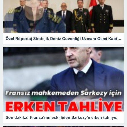
Özel Röportaj Stratejik Deniz Güvenliği Uzmanı Gemi Kaptanı Şahin Avşar ile Konuştuk? “Karadeniz’de yeni bir güvenlik mimarisi mi doğuyor?
Son dakika: Fransa’nın eski lideri Sarkozy’e erken tahliye.