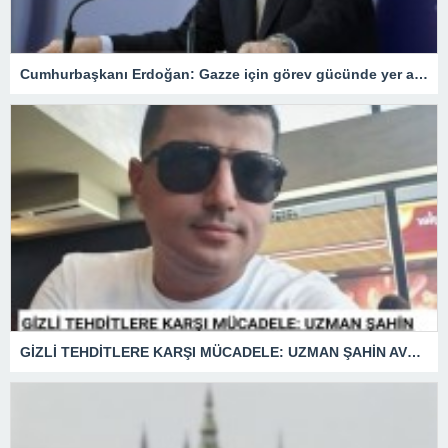
Cumhurbaşkanı Erdoğan: Gazze için görev gücünde yer alacağız.
GİZLİ TEHDİTLERE KARŞI MÜCADELE: UZMAN ŞAHİN AVŞAR ANLATIYOR – “İSTİHBARATA KARŞI KOYMADAN VAZGEÇMEK, KAPINIZI AÇIK BIRAKMAK GİBİDİR!”