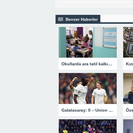
Benzer Haberler
Okullarda ara tatil kalkıyor mu? Bakan Tekin’den açıklama.
Galatasaray: 0 – Union Saint-Gilloise: 1 | MAÇ SONUCU !