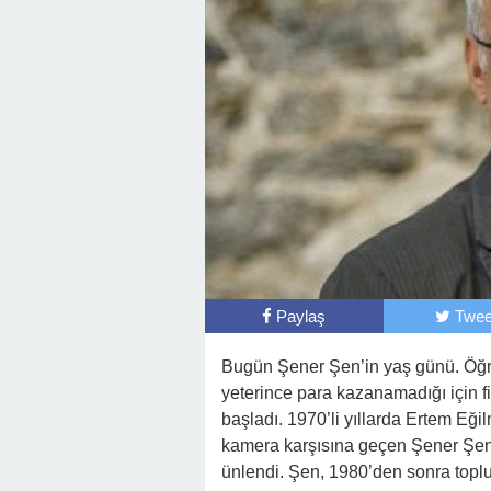
Paylaş
Twee
Bugün Şener Şen’in yaş günü. Öğr
yeterince para kazanamadığı için f
başladı. 1970’li yıllarda Ertem Eğ
kamera karşısına geçen Şener Şen,
ünlendi. Şen, 1980’den sonra toplum