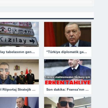
Kızılay tabelasının gençlerle imtihanı!
“Türkiye diplomatik gayretlerine devam edecek”
Özel Röportaj Stratejik Deniz Güvenliği Uzmanı Gemi Kaptanı Şahin Avşar ile Konuştuk? “Karadeniz’de yeni bir güvenlik mimarisi mi doğuyor?
Son dakika: Fransa’nın eski lideri Sarkozy’e erken tahliye.