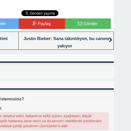
tle
Paylaş
Gönder
timi
Justin Bieber: Sana takıntılıyım, bu canımı
yakıyor
 istermisiniz?
z.
, rahatsız edici, hakaret ve küfür içeren, aşağılayıcı, küçük
şilik haklarına zarar verici ya da benzeri niteliklerde içeriklerden
rumluluk içeriği gönderen Üye/Üyeler’e aittir.