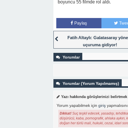
boyuncu 55 filmde rol aldı.
Paylaş
Twee
Fatih Altaylı: Galatasaray yöne
uçuruma gidiyor!
Yorumlar
Yorumlar (Yorum Yapılmamış)
Yazı hakkında görüşlerinizi belirtmek
Yorum yapabilmek için
giriş
yapmalısını
Dikkat!
Suç teşkil edecek, yasadışı, tehditkar
düşürücü, kaba, pornografik, ahlaka aykırı, ki
doğan her türlü mali, hukuki, cezai, idari so