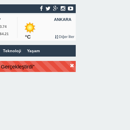
ANKARA
P
3.74
64.21
°C
Diğer İller
Teknoloji
Yaşam
Gerçekleştirdi”