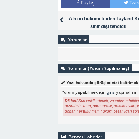
Paylaş
Twee
Alman hükümetinden Tayland Kr
sınır dışı tehdidi!
Yorumlar
Yorumlar (Yorum Yapılmamış)
Yazı hakkında görüşlerinizi belirtmek
Yorum yapabilmek için
giriş
yapmalısını
Dikkat!
Suç teşkil edecek, yasadışı, tehditkar
düşürücü, kaba, pornografik, ahlaka aykırı, ki
doğan her türlü mali, hukuki, cezai, idari so
Benzer Haberler