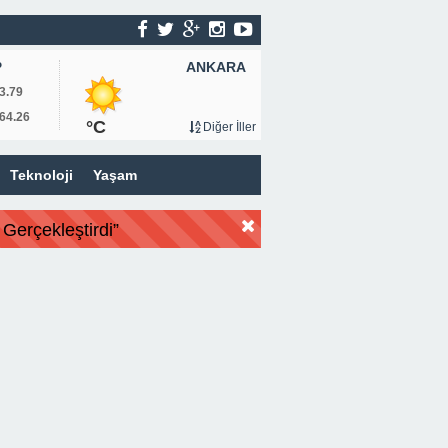
ANKARA
P
3.79
64.26
°C
Diğer İller
Teknoloji
Yaşam
Gerçekleştirdi”