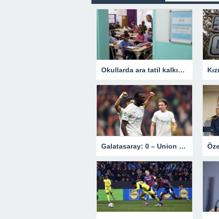
Okullarda ara tatil kalkıyor mu? Bakan Tekin’den açıklama.
Galatasaray: 0 – Union Saint-Gilloise: 1 | MAÇ SONUCU !