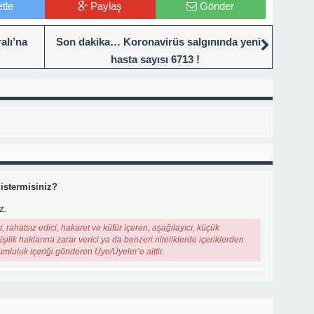
tle
Paylaş
Gönder
alı’na
Son dakika… Koronavirüs salgınında yeni
hasta sayısı 6713 !
 istermisiniz?
z.
, rahatsız edici, hakaret ve küfür içeren, aşağılayıcı, küçük
şilik haklarına zarar verici ya da benzeri niteliklerde içeriklerden
rumluluk içeriği gönderen Üye/Üyeler’e aittir.