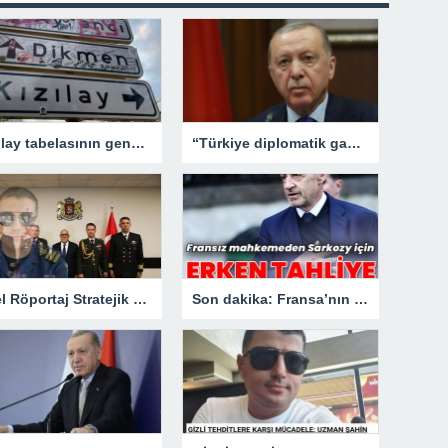
Kızılay tabelasının gençlerle imtihanı!
“Türkiye diplomatik gayretlerine devam edecek”
Özel Röportaj Stratejik Deniz Güvenliği Uzmanı Gemi Kaptanı Şahin Avşar ile Konuştuk? “Karadeniz’de yeni bir güvenlik mimarisi mi doğuyor?
Son dakika: Fransa’nın eski lideri Sarkozy’e erken tahliye.