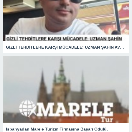
GİZLİ TEHDİTLERE KARŞI MÜCADELE: UZMAN ŞAHİN AVŞAR ANLATIYOR – “İSTİHBARATA KARŞI KOYMADAN VAZGEÇMEK, KAPINIZI AÇIK BIRAKMAK GİBİDİR!”
İspanyadan Marele Turizm Firmasına Başarı Ödülü.