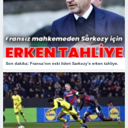
Son dakika: Fransa’nın eski lideri Sarkozy’e erken tahliye.