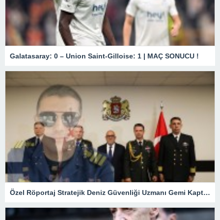
Galatasaray: 0 – Union Saint-Gilloise: 1 | MAÇ SONUCU !
Özel Röportaj Stratejik Deniz Güvenliği Uzmanı Gemi Kaptanı Şahin Avşar ile Konuştuk? “Karadeniz’de yeni bir güvenlik mimarisi mi doğuyor?