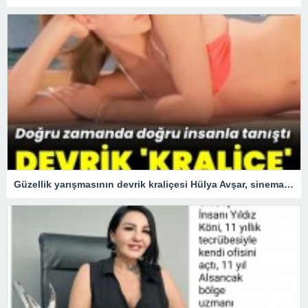
Güzellik yarışmasının devrik kraliçesi Hülya Avşar, sinemanın kraliçesi oldu.