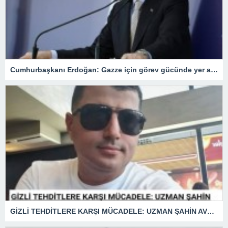
Cumhurbaşkanı Erdoğan: Gazze için görev gücünde yer alacağız.
GİZLİ TEHDİTLERE KARŞI MÜCADELE: UZMAN ŞAHİN AVŞAR ANLATIYOR – “İSTİHBARATA KARŞI KOYMADAN VAZGEÇMEK, KAPINIZI AÇIK BIRAKMAK GİBİDİR!”