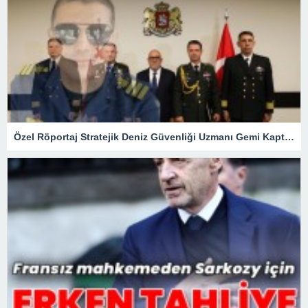
Özel Röportaj Stratejik Deniz Güvenliği Uzmanı Gemi Kaptanı Şahin Avşar ile Konuştuk? “Karadeniz’de yeni bir güvenlik mimarisi mi doğuyor?