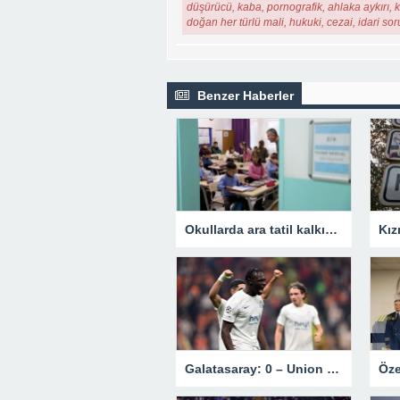
düşürücü, kaba, pornografik, ahlaka aykırı, ki
doğan her türlü mali, hukuki, cezai, idari so
Benzer Haberler
Okullarda ara tatil kalkıyor mu? Bakan Tekin’den açıklama.
Galatasaray: 0 – Union Saint-Gilloise: 1 | MAÇ SONUCU !