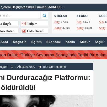
Şöleni Başlıyor! Yıldız İsimler SAHNEDE !
van Refahı İçin Sahadaki Yerini Aldı.
DOLAR
EURO
GB
lendirmesi.
Alış:
47.45
Alış:
54.77
Alış:
6
a Sayfa
İletişim
Satış:
47.64
Satış:
54.99
Satış:
MAİL AVŞAR’DAN GÜNDEME DAİR AÇIKLAMA!
deo Galeri
Foto Galeri
 İş İnsanı Hasan Bulut’tan Önemli Çağrı.
Spor
Magazin
Eğitim
Ekonomi
Kadın
Kültür
Sağlık
| MAÇ SONUCU !
 olmadı”
san Bulut: “Türkiye Savunma Sanayiinde Tarihi Bir Atılım 
iki belediye başkanı için karar aldı !
a yapmaya çalışıyoruz!
Yaşam
1 Ağustos 2020
863 Görüntüleme
ye Savunma Sanayiinde Tarihi Bir Atılım Gerçekleştirdi”
ni Durduracağız Platformu:
 öldürüldü!