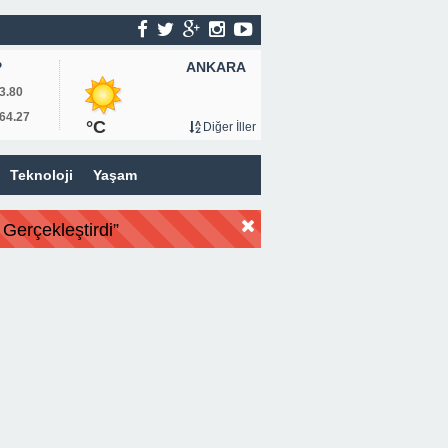
ANKARA
P
3.80
64.27
°C
Diğer İller
Teknoloji
Yaşam
Gerçekleştirdi”