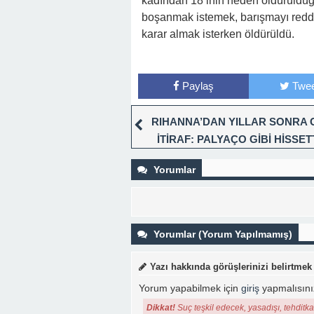
kadından 18’inin neden öldürüldüğ
boşanmak istemek, barışmayı reddet
karar almak isterken öldürüldü.
Paylaş
Twee
RIHANNA’DAN YILLAR SONRA 
İTİRAF: PALYAÇO GİBİ HİSSET
Yorumlar
Yorumlar (Yorum Yapılmamış)
Yazı hakkında görüşlerinizi belirtmek
Yorum yapabilmek için
giriş
yapmalısını
Dikkat!
Suç teşkil edecek, yasadışı, tehditkar