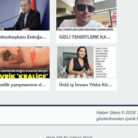
Cumhurbaşkanı Erdoğan: Gazze için görev gücünde yer alacağız.
GİZLİ TEHDİTLERE KARŞI MÜCADELE: UZMAN ŞAHİN AVŞAR ANLATIYOR – “İSTİHBARATA KARŞI KOYMADAN VAZGEÇMEK, KAPINIZI AÇIK BIRAKMAK GİBİDİR!”
Güzellik yarışmasının devrik kraliçesi Hülya Avşar, sinemanın kraliçesi oldu.
Ünlü iş İnsanı Yıldız Köni, 11 Yıllık Tecrübesiyle Kendi Ofisini açtı !
Haber Sitesi © 2018 
gösterilmeden içerik
by
Hazır Site
Uzman Tescil