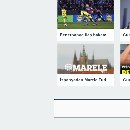
Fenerbahçe flaş hakem için UEFA’ya gitti!
İspanyadan Marele Turizm Firmasına Başarı Ödülü.