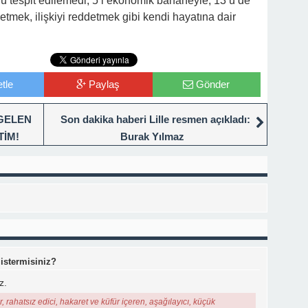
ü tespit edilemedi, 5’i ekonomik bahaneyle, 13’ü de
mek, ilişkiyi reddetmek gibi kendi hayatına dair
tle
Paylaş
Gönder
GELEN
Son dakika haberi Lille resmen açıkladı:
TİM!
Burak Yılmaz
 istermisiniz?
z.
, rahatsız edici, hakaret ve küfür içeren, aşağılayıcı, küçük