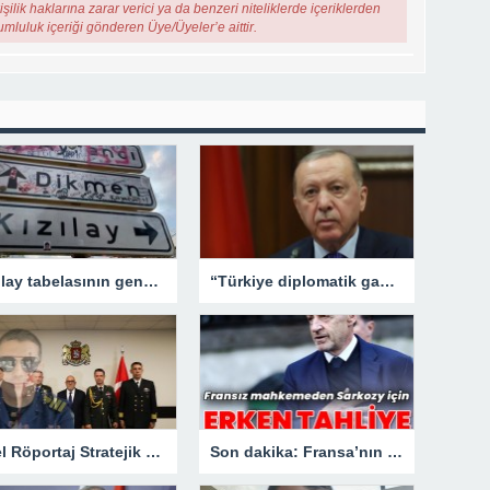
şilik haklarına zarar verici ya da benzeri niteliklerde içeriklerden
rumluluk içeriği gönderen Üye/Üyeler’e aittir.
Kızılay tabelasının gençlerle imtihanı!
“Türkiye diplomatik gayretlerine devam edecek”
Özel Röportaj Stratejik Deniz Güvenliği Uzmanı Gemi Kaptanı Şahin Avşar ile Konuştuk? “Karadeniz’de yeni bir güvenlik mimarisi mi doğuyor?
Son dakika: Fransa’nın eski lideri Sarkozy’e erken tahliye.