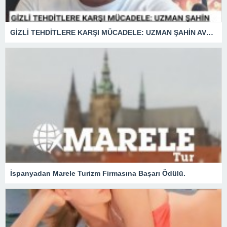
GİZLİ TEHDİTLERE KARŞI MÜCADELE: UZMAN ŞAHİN AVŞAR ANLATIYOR – “İSTİHBARATA KARŞI KOYMADAN VAZGEÇMEK, KAPINIZI AÇIK BIRAKMAK GİBİDİR!”
İspanyadan Marele Turizm Firmasına Başarı Ödülü.