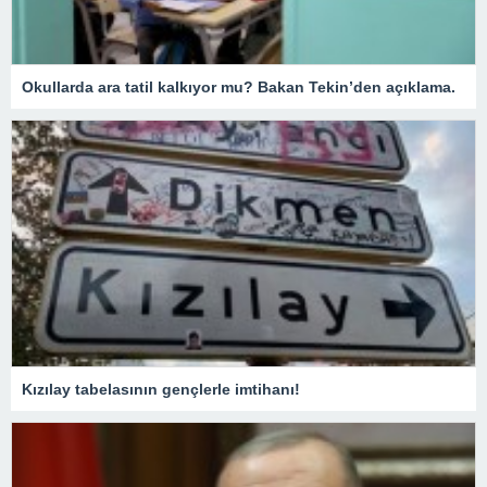
Okullarda ara tatil kalkıyor mu? Bakan Tekin’den açıklama.
Kızılay tabelasının gençlerle imtihanı!