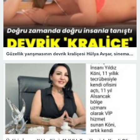
Güzellik yarışmasının devrik kraliçesi Hülya Avşar, sinemanın kraliçesi oldu.