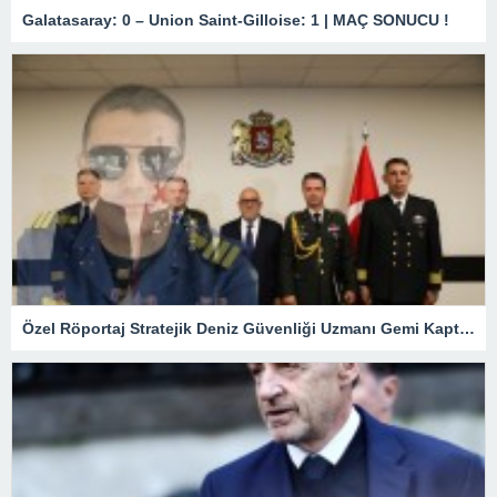
Galatasaray: 0 – Union Saint-Gilloise: 1 | MAÇ SONUCU !
Özel Röportaj Stratejik Deniz Güvenliği Uzmanı Gemi Kaptanı Şahin Avşar ile Konuştuk? “Karadeniz’de yeni bir güvenlik mimarisi mi doğuyor?