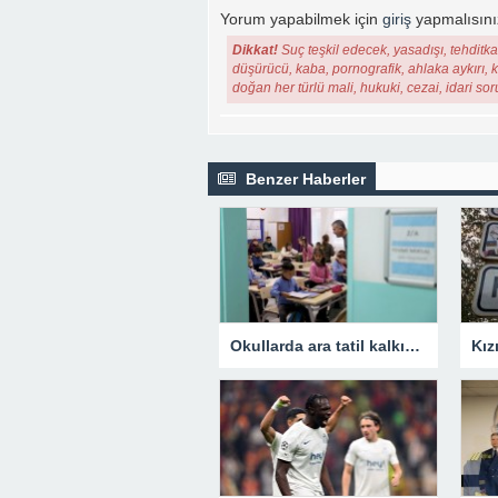
Yorum yapabilmek için
giriş
yapmalısını
Dikkat!
Suç teşkil edecek, yasadışı, tehditkar
düşürücü, kaba, pornografik, ahlaka aykırı, ki
doğan her türlü mali, hukuki, cezai, idari so
Benzer Haberler
Okullarda ara tatil kalkıyor mu? Bakan Tekin’den açıklama.