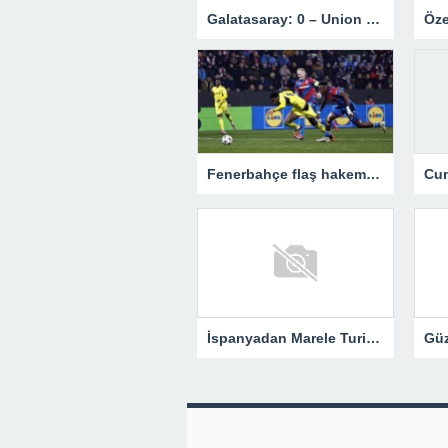
Galatasaray: 0 – Union Saint-Gilloise: 1 | MAÇ SONUCU !
Fenerbahçe flaş hakem için UEFA’ya gitti!
İspanyadan Marele Turizm Firmasına Başarı Ödülü.