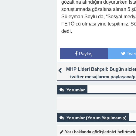
gözaltına alındığını duyururken İs
soruşturmada gözaltına alınan 5 şüp
Süleyman Soylu da, “Sosyal medya
FETÖ’cü olması yine tespitimiz. S
dedi.
Paylaş
Twee
MHP Lideri Bahçeli: Bugün sizle
twitter mesajlarımı paylaşacağı
Yorumlar
Yorumlar (Yorum Yapılmamış)
Yazı hakkında görüşlerinizi belirtmek