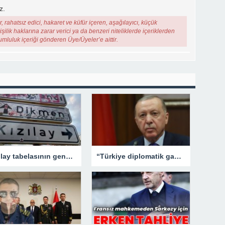
z.
, rahatsız edici, hakaret ve küfür içeren, aşağılayıcı, küçük
şilik haklarına zarar verici ya da benzeri niteliklerde içeriklerden
rumluluk içeriği gönderen Üye/Üyeler’e aittir.
Kızılay tabelasının gençlerle imtihanı!
“Türkiye diplomatik gayretlerine devam edecek”