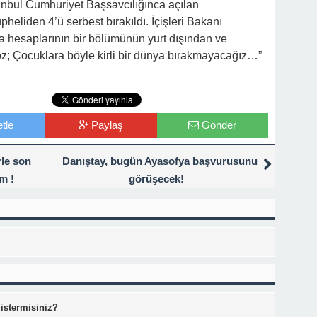
tanbul Cumhuriyet Başsavcılığınca açılan
heliden 4’ü serbest bırakıldı. İçişleri Bakanı
 hesaplarının bir bölümünün yurt dışından ve
öz; Çocuklara böyle kirli bir dünya bırakmayacağız…”
tle
Paylaş
Gönder
rle son
Danıştay, bugün Ayasofya başvurusunu
m !
görüşecek!
 istermisiniz?