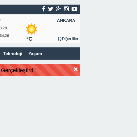
ANKARA
P
3.79
64.26
°C
Diğer İller
Teknoloji
Yaşam
Gerçekleştirdi”