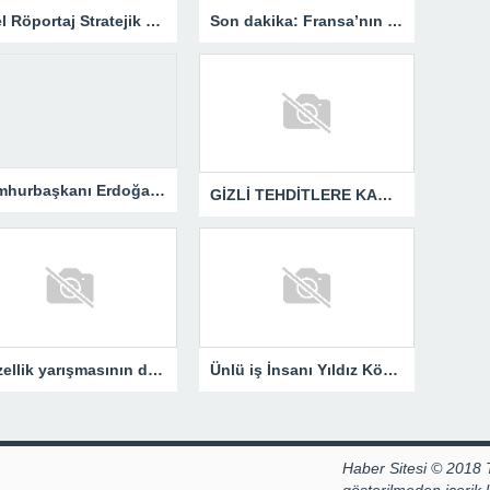
Özel Röportaj Stratejik Deniz Güvenliği Uzmanı Gemi Kaptanı Şahin Avşar ile Konuştuk? “Karadeniz’de yeni bir güvenlik mimarisi mi doğuyor?
Son dakika: Fransa’nın eski lideri Sarkozy’e erken tahliye.
Cumhurbaşkanı Erdoğan: Gazze için görev gücünde yer alacağız.
GİZLİ TEHDİTLERE KARŞI MÜCADELE: UZMAN ŞAHİN AVŞAR ANLATIYOR – “İSTİHBARATA KARŞI KOYMADAN VAZGEÇMEK, KAPINIZI AÇIK BIRAKMAK GİBİDİR!”
Güzellik yarışmasının devrik kraliçesi Hülya Avşar, sinemanın kraliçesi oldu.
Ünlü iş İnsanı Yıldız Köni, 11 Yıllık Tecrübesiyle Kendi Ofisini açtı !
Haber Sitesi © 2018 
gösterilmeden içerik