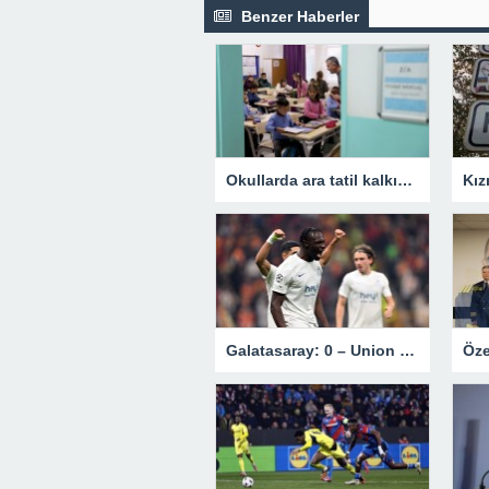
Benzer Haberler
Okullarda ara tatil kalkıyor mu? Bakan Tekin’den açıklama.
Galatasaray: 0 – Union Saint-Gilloise: 1 | MAÇ SONUCU !