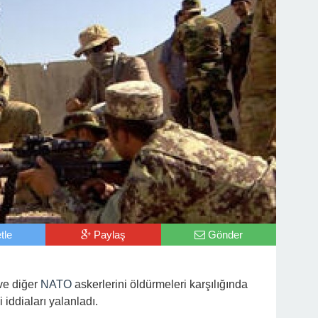
tle
Paylaş
Gönder
ve diğer
NATO
askerlerini öldürmeleri karşılığında
iddiaları yalanladı.