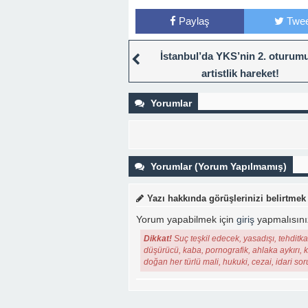
Paylaş
Twee
İstanbul’da YKS’nin 2. oturum
artistlik hareket!
Yorumlar
Yorumlar (Yorum Yapılmamış)
Yazı hakkında görüşlerinizi belirtmek
Yorum yapabilmek için
giriş
yapmalısını
Dikkat!
Suç teşkil edecek, yasadışı, tehditkar
düşürücü, kaba, pornografik, ahlaka aykırı, ki
doğan her türlü mali, hukuki, cezai, idari so