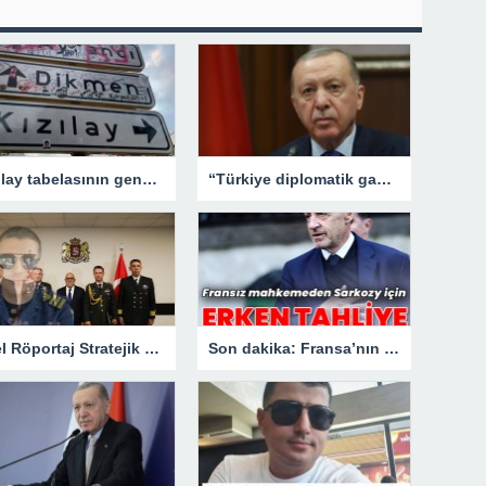
Kızılay tabelasının gençlerle imtihanı!
“Türkiye diplomatik gayretlerine devam edecek”
Özel Röportaj Stratejik Deniz Güvenliği Uzmanı Gemi Kaptanı Şahin Avşar ile Konuştuk? “Karadeniz’de yeni bir güvenlik mimarisi mi doğuyor?
Son dakika: Fransa’nın eski lideri Sarkozy’e erken tahliye.