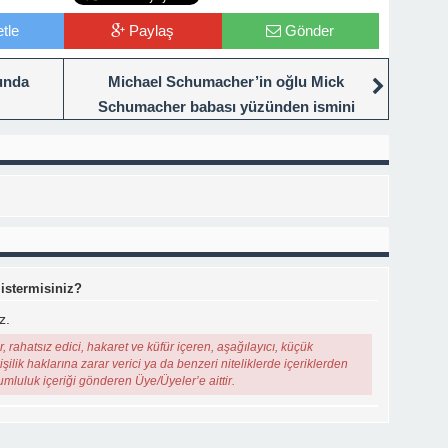
tle
Paylaş
Gönder
unda
Michael Schumacher’in oğlu Mick
Schumacher babası yüzünden ismini
değiştirdiğini itiraf etti. İşte gerekçesi…
 istermisiniz?
z.
, rahatsız edici, hakaret ve küfür içeren, aşağılayıcı, küçük
şilik haklarına zarar verici ya da benzeri niteliklerde içeriklerden
rumluluk içeriği gönderen Üye/Üyeler’e aittir.