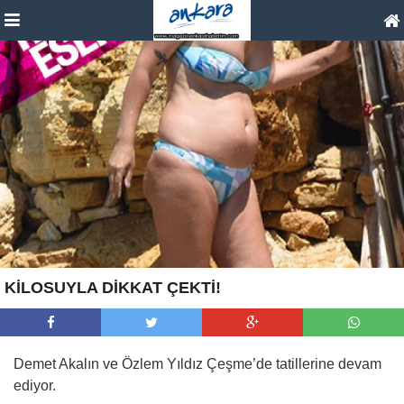
KİLOSUYLA DİKKAT ÇEKTİ!
Demet Akalın ve Özlem Yıldız Çeşme’de tatillerine devam
ediyor.