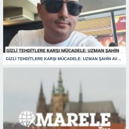
GİZLİ TEHDİTLERE KARŞI MÜCADELE: UZMAN ŞAHİN AVŞAR ANLATIYOR – “İSTİHBARATA KARŞI KOYMADAN VAZGEÇMEK, KAPINIZI AÇIK BIRAKMAK GİBİDİR!”