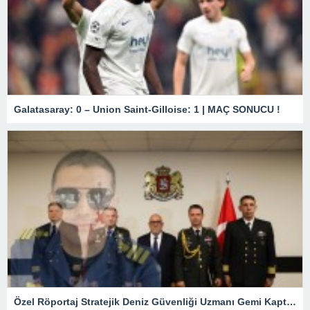
Galatasaray: 0 – Union Saint-Gilloise: 1 | MAÇ SONUCU !
Özel Röportaj Stratejik Deniz Güvenliği Uzmanı Gemi Kaptanı Şahin Avşar ile Konuştuk? “Karadeniz’de yeni bir güvenlik mimarisi mi doğuyor?