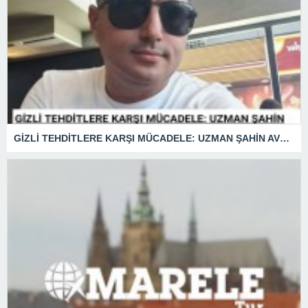
GİZLİ TEHDİTLERE KARŞI MÜCADELE: UZMAN ŞAHİN AVŞAR ANLATIYOR – “İSTİHBARATA KARŞI KOYMADAN VAZGEÇMEK, KAPINIZI AÇIK BIRAKMAK GİBİDİR!”