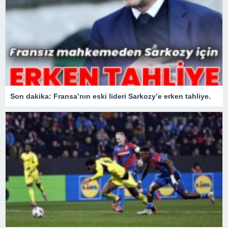
Son dakika: Fransa’nın eski lideri Sarkozy’e erken tahliye.