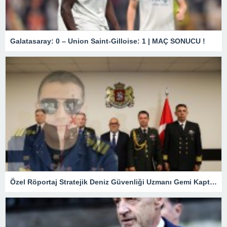
Galatasaray: 0 – Union Saint-Gilloise: 1 | MAÇ SONUCU !
Özel Röportaj Stratejik Deniz Güvenliği Uzmanı Gemi Kaptanı Şahin Avşar ile Konuştuk? “Karadeniz’de yeni bir güvenlik mimarisi mi doğuyor?