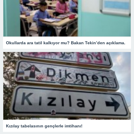
Okullarda ara tatil kalkıyor mu? Bakan Tekin’den açıklama.
Kızılay tabelasının gençlerle imtihanı!