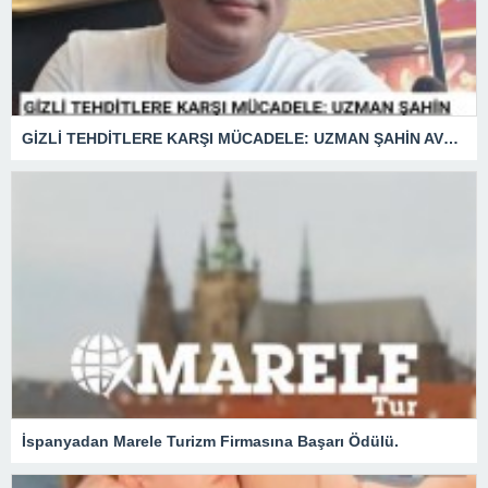
GİZLİ TEHDİTLERE KARŞI MÜCADELE: UZMAN ŞAHİN AVŞAR ANLATIYOR – “İSTİHBARATA KARŞI KOYMADAN VAZGEÇMEK, KAPINIZI AÇIK BIRAKMAK GİBİDİR!”
İspanyadan Marele Turizm Firmasına Başarı Ödülü.