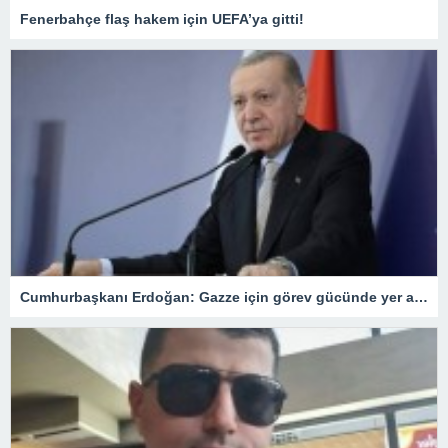
Fenerbahçe flaş hakem için UEFA’ya gitti!
Cumhurbaşkanı Erdoğan: Gazze için görev gücünde yer alacağız.