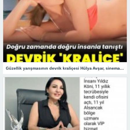
Güzellik yarışmasının devrik kraliçesi Hülya Avşar, sinemanın kraliçesi oldu.