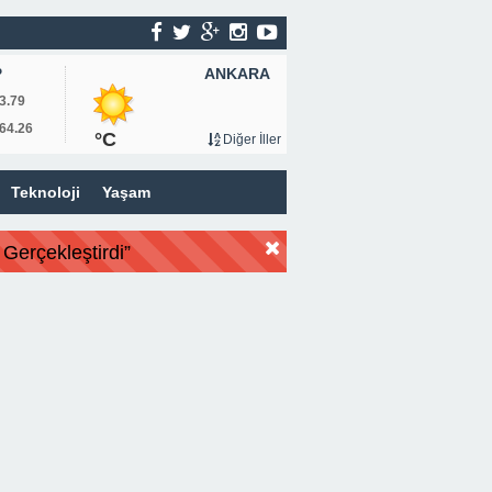
ANKARA
P
3.79
64.26
°C
Diğer İller
Teknoloji
Yaşam
Gerçekleştirdi”