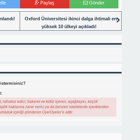
tle
Paylaş
Gönder
mlandı!
Oxford Üniversitesi ikinci dalga ihtimali en
yüksek 10 ülkeyi açıkladı!
 istermisiniz?
z.
, rahatsız edici, hakaret ve küfür içeren, aşağılayıcı, küçük
şilik haklarına zarar verici ya da benzeri niteliklerde içeriklerden
rumluluk içeriği gönderen Üye/Üyeler’e aittir.