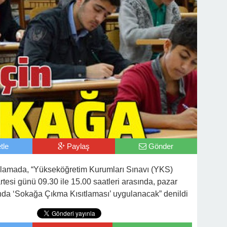
tle
Paylaş
Gönder
çıklamada, “Yükseköğretim Kurumları Sınavı (YKS)
tesi günü 09.30 ile 15.00 saatleri arasında, pazar
ında ‘Sokağa Çıkma Kısıtlaması’ uygulanacak” denildi