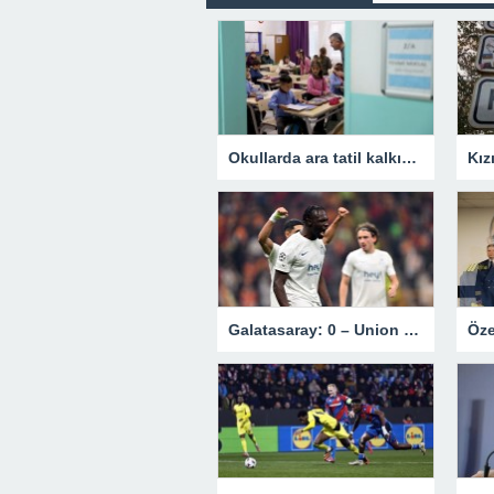
Okullarda ara tatil kalkıyor mu? Bakan Tekin’den açıklama.
Galatasaray: 0 – Union Saint-Gilloise: 1 | MAÇ SONUCU !