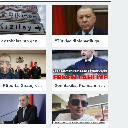
Kızılay tabelasının gençlerle imtihanı!
“Türkiye diplomatik gayretlerine devam edecek”
Özel Röportaj Stratejik Deniz Güvenliği Uzmanı Gemi Kaptanı Şahin Avşar ile Konuştuk? “Karadeniz’de yeni bir güvenlik mimarisi mi doğuyor?
Son dakika: Fransa’nın eski lideri Sarkozy’e erken tahliye.