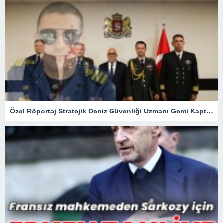
Özel Röportaj Stratejik Deniz Güvenliği Uzmanı Gemi Kaptanı Şahin Avşar ile Konuştuk? “Karadeniz’de yeni bir güvenlik mimarisi mi doğuyor?