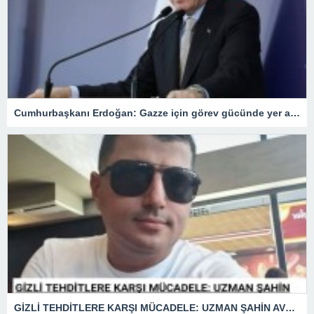
Cumhurbaşkanı Erdoğan: Gazze için görev gücünde yer alacağız.
GİZLİ TEHDİTLERE KARŞI MÜCADELE: UZMAN ŞAHİN AVŞAR ANLATIYOR – “İSTİHBARATA KARŞI KOYMADAN VAZGEÇMEK, KAPINIZI AÇIK BIRAKMAK GİBİDİR!”