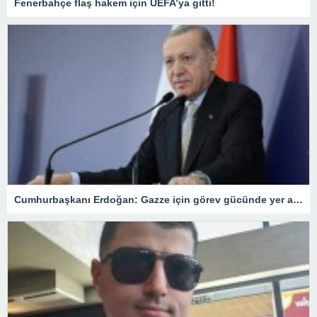
Fenerbahçe flaş hakem için UEFA’ya gitti!
Cumhurbaşkanı Erdoğan: Gazze için görev gücünde yer alacağız.