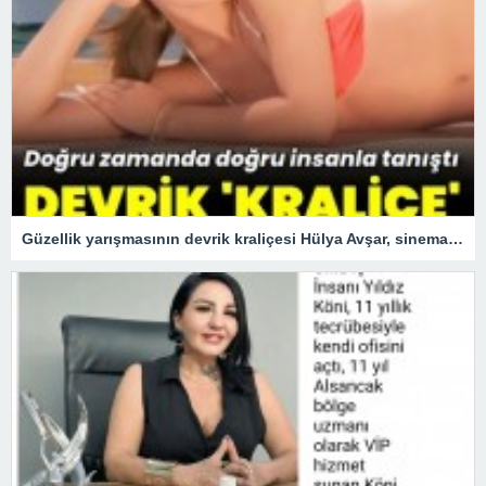
Güzellik yarışmasının devrik kraliçesi Hülya Avşar, sinemanın kraliçesi oldu.