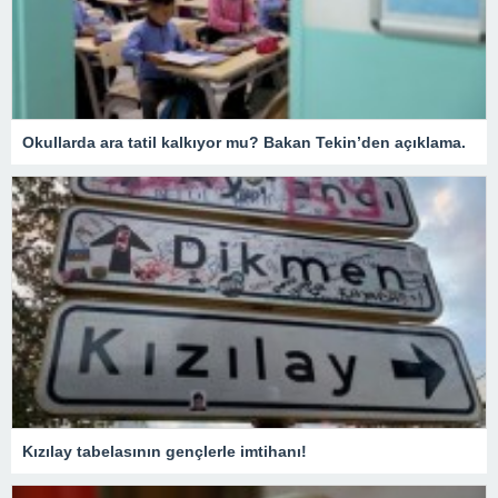
Okullarda ara tatil kalkıyor mu? Bakan Tekin’den açıklama.
Kızılay tabelasının gençlerle imtihanı!