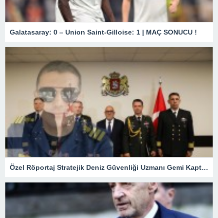
Galatasaray: 0 – Union Saint-Gilloise: 1 | MAÇ SONUCU !
Özel Röportaj Stratejik Deniz Güvenliği Uzmanı Gemi Kaptanı Şahin Avşar ile Konuştuk? “Karadeniz’de yeni bir güvenlik mimarisi mi doğuyor?