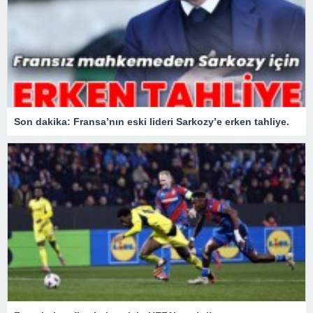
Son dakika: Fransa’nın eski lideri Sarkozy’e erken tahliye.