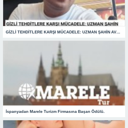
GİZLİ TEHDİTLERE KARŞI MÜCADELE: UZMAN ŞAHİN AVŞAR ANLATIYOR – “İSTİHBARATA KARŞI KOYMADAN VAZGEÇMEK, KAPINIZI AÇIK BIRAKMAK GİBİDİR!”
İspanyadan Marele Turizm Firmasına Başarı Ödülü.