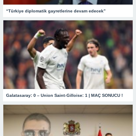
“Türkiye diplomatik gayretlerine devam edecek”
Galatasaray: 0 – Union Saint-Gilloise: 1 | MAÇ SONUCU !