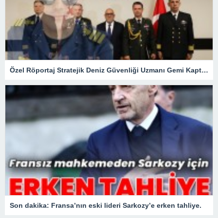
Özel Röportaj Stratejik Deniz Güvenliği Uzmanı Gemi Kaptanı Şahin Avşar ile Konuştuk? “Karadeniz’de yeni bir güvenlik mimarisi mi doğuyor?
Son dakika: Fransa’nın eski lideri Sarkozy’e erken tahliye.