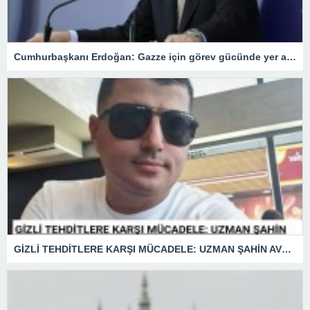
Cumhurbaşkanı Erdoğan: Gazze için görev gücünde yer alacağız.
GİZLİ TEHDİTLERE KARŞI MÜCADELE: UZMAN ŞAHİN AVŞAR ANLATIYOR – “İSTİHBARATA KARŞI KOYMADAN VAZGEÇMEK, KAPINIZI AÇIK BIRAKMAK GİBİDİR!”